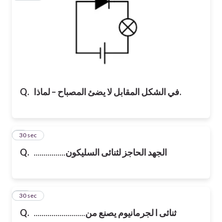
في الشكل المقابل لا يضئ المصباح – لماذا.
Q.
9
30 sec
الجهد الحاجز لثنائى السليكون
................
Q.
10
30 sec
ثنائى ا لجرمانيوم يصنع من
..........................
Q.