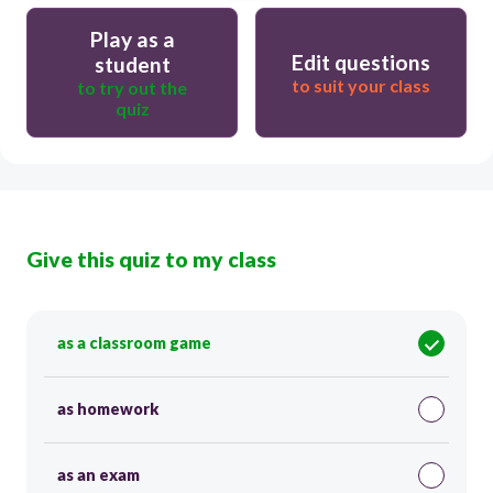
Play as a
Edit questions
student
to suit your class
to try out the
quiz
Give this quiz to my class
as a classroom game
as homework
as an exam