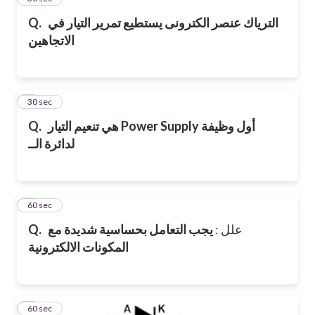
الترياك عنصر الكترونى يستطيع تمرير التيار في
Q.
الاتجاهين
6
30 sec
Power Supply أول وظيفة
هي تنعيم التيار
Q.
لدائرة الــ
7
60 sec
علل :
يجب التعامل بحساسية شديدة مع
Q.
المكونات الالكترونية
8
60 sec