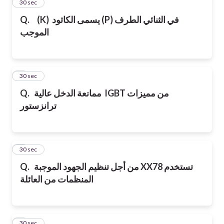
2
30 sec
(K) يسمى الكاثود (P) في الثنائي الطرف
Q.
الموجب
3
30 sec
IGBT من مميزات
ممانعة الدخل عالية
Q.
ترانزستور
4
30 sec
XX78 تستخدم
من أجل تنظيم الجهود الموجبة
Q.
المنظمات من العائلة
5
30 sec