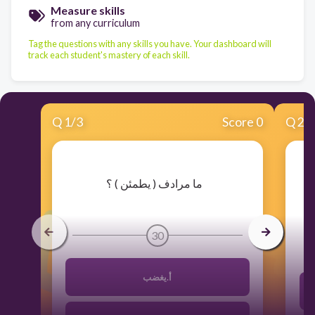
Measure skills
from any curriculum
Tag the questions with any skills you have. Your dashboard will
track each student's mastery of each skill.
Q
1
/
3
Score 0
Q
2
/
​ما مرادف ( يطمئن ) ؟
30
أ.يغضب