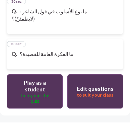
2
30 sec
ما نوع الأسلوب في قول الشاعر :
Q.
(لايطمئنّ)؟
3
30 sec
ما الفكرة العامة للقصيدة؟
Q.
Play as a
Edit questions
student
to suit your class
to try out the
quiz