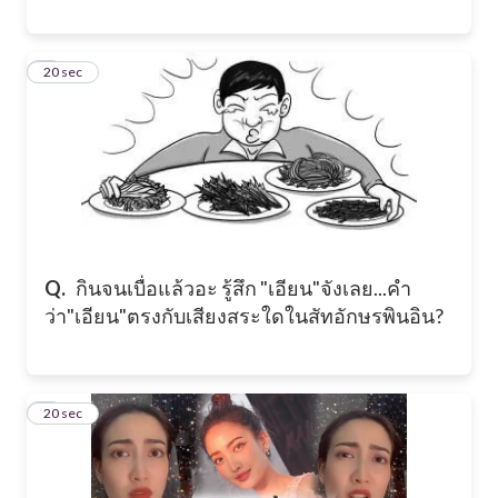
4
20 sec
Q.
กินจนเบื่อแล้วอะ รู้สึก "เอียน"จังเลย...คำ
ว่า"เอียน"ตรงกับเสียงสระใดในสัทอักษรพินอิน?
5
20 sec