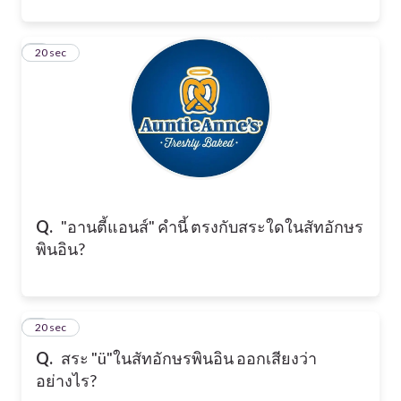
2
20 sec
Q.
"อานตี้แอนส์" คำนี้ ตรงกับสระใดในสัทอักษร
พินอิน?
3
20 sec
Q.
สระ "ü"ในสัทอักษรพินอิน ออกเสียงว่า
อย่างไร?