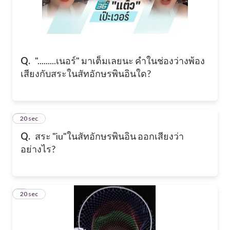
Q.
".........เนอร์" มาเต็มเลยนะ คำในช่องว่างพ้อง
เสียงกับสระในสัทอักษรพินอินใด?
6
20 sec
Q.
สระ "iu"ในสัทอักษรพินอิน ออกเสียงว่า
อย่างไร?
7
20 sec