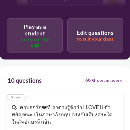
ei
ai
Play as a
Edit questions
student
to suit your class
to try out the
quiz
10 questions
Show answers
1
20 sec
Q.
คำบอกรัก❤️ที่เราต่างรู้จักว่า I LOVE U ตัว
พยัญชนะ I ในภาษาอังกฤษ ตรงกับเสียงสระใด
ในสัทอักษรพินอิน