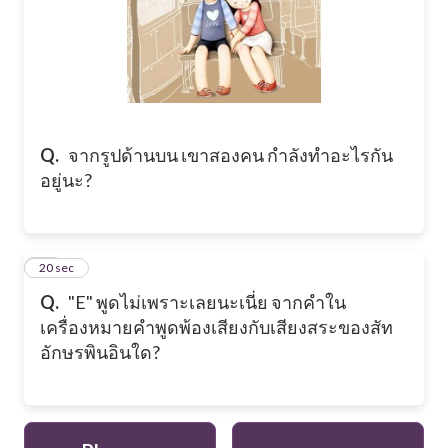
Q.
จากรูปด้านบน เขาสองคน กำลังทำอะไรกัน
อยู่นะ?
10
20 sec
Q.
"E" พูดไม่เพราะเลยนะเนี่ย จากคำใน
เครื่องหมายคำพูดพ้องเสียงกับเสียงสระของสัท
อักษรพินอินใด?