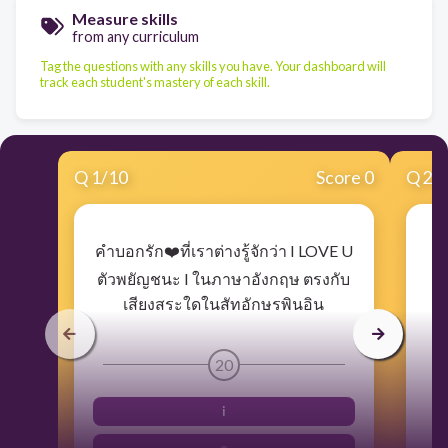
Measure skills
from any curriculum
Tag the questions with any skills you have. Your dashboard will
track each student's mastery of each skill.
Q
1
/
10
Score 0
Q
2
/
คำบอกรัก❤️ที่เราต่างรู้จักว่า I LOVE U
"
ตัวพยัญชนะ I ในภาษาอังกฤษ ตรงกับ
เสียงสระใดในสัทอักษรพินอิน
20
i
e