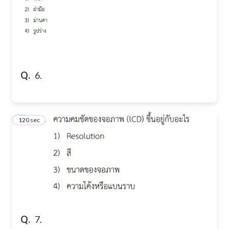
Q.
6.
120 sec
7
Q.
7.