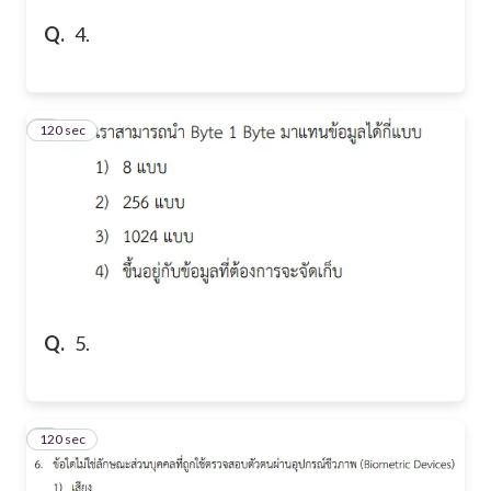
Q.
4.
120 sec
5
Q.
5.
120 sec
6