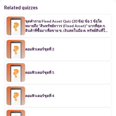
Related quizzes
ชุดคำถาม Fixed Asset Quiz (20 ข้อ) ข้อ 1 ข้อใด
หมายถึง “สินทรัพย์ถาวร (Fixed Asset)” มากที่สุด ก.
สินค้าที่ซื้อมาเพื่อขาย ข. เงินสดในมือ ค. ทรัพย์สินที่ใช้
ในการดำเนินงานระยะยาว ง. ค่าใช้จ่ายประจำเดือน ✅
คำตอบที่ถูกต้อง: ค ข้อ 2 ตัวอย่างใดต่อไปนี้ถือเป็น
Fixed Asset ก. วัตถุดิบในคลัง ข. เครื่องจักรผลิตสินค้า
ค. ค่าไฟฟ้า ง. เงินฝากธนาคาร ✅ คำตอบที่ถูกต้อง: ข
คอมพิวเตอร์ชุดที่ 2
ข้อ 3 อายุการใช้งานของ Fixed Asset โดยทั่วไปควร
เป็นอย่างไร ก. น้อยกว่า 6 เดือน ข. ไม่เกิน 1 ปี ค.
มากกว่า 1 ปี ง. ใช้ได้เพียงครั้งเดียว ✅ คำตอบที่ถูกต้อง:
ค ข้อ 4 วัตถุประสงค์หลักของการบันทึกค่าเสื่อมราคา
คือข้อใด ก. เพิ่มกำไร ข. สะท้อนมูลค่าทรัพย์สินที่ลดลง
คอมพิวเตอร์ชุดที่ 5
ตามเวลา ค. ลดภาษีเท่านั้น ง. เพื่อใช้แทนค่าใช้จ่าย ✅
คำตอบที่ถูกต้อง: ข ข้อ 5 ข้อใด ไม่ใช่ Fixed Asset ก.
อาคารสำนักงาน ข. รถยนต์บริษัท ค. คอมพิวเตอร์ ง. ค่า
เช่าสำนักงาน ✅ คำตอบที่ถูกต้อง: ง ข้อ 6 ค่าเสื่อมราคา
(Depreciation) จะเริ่มคำนวณเมื่อใด ก. วันที่สั่งซื้อ ข.
คอมพิวเตอร์ชุดที่ 4
วันที่ชำระเงิน ค. วันที่เริ่มใช้งาน ง. วันที่ขายทรัพย์สิน
✅ คำตอบที่ถูกต้อง: ค ข้อ 7 วิธีคำนวณค่าเสื่อมราคา
แบบเส้นตรง (Straight Line) เป็นอย่างไร ก. ค่าเสื่อม
ลดลงทุกปี ข. ค่าเสื่อมเพิ่มขึ้นทุกปี ค. ค่าเสื่อมเท่ากันทุก