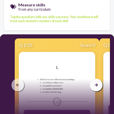
Measure skills
from any curriculum
Tag the questions with any skills you have. Your dashboard will
track each student's mastery of each skill.
Q
1
/
25
Score 0
Q
2
/
​1.
120