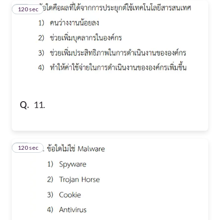
120 sec
11
Q.
11.
120 sec
12