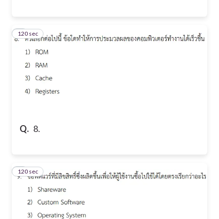
120 sec
8
Q.
8.
120 sec
9