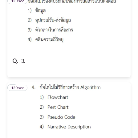
120 sec
3
Q.
3.
120 sec
4