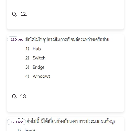
Q.
12.
120 sec
13
Q.
13.
120 sec
14