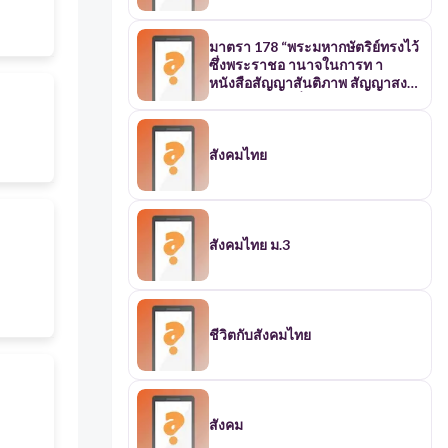
มาตรา 178 “พระมหากษัตริย์ทรงไว้
ซึ่งพระราชอ านาจในการท า
หนังสือสัญญาสันติภาพ สัญญาสงบ
ศึก และสัญญาอื่นกับนานาประเทศ
หรือกับองค์การระหว่างประเทศ
หนังสือสัญญาใดมีบทเปลี่ยนแปลง
อาณาเขตไทย หรือเขตพื้นที่นอก
สังคมไทย
อาณาเขตซึ่งประเทศไทย มีสิทธิ
อธิปไตยหรือมีเขตอ านาจตาม
หนังสือสัญญาหรือตามกฎหมาย
ระหว่างประเทศหรือจะต้อง ออกพระ
ราชบัญญัติเพื่อให้การเป็นไปตาม
สังคมไทย ม.3
หนังสือสัญญา และหนังสือสัญญา
อื่นที่อาจมีผลกระทบ ต่อความมั่นคง
ทางเศรษฐกิจ สังคม หรือการค้าหรือ
การลงทุนของประเทศอย่างกว้าง
ขวาง ต้องได้รับความเห็นชอบของ
ชีวิตกับสังคมไทย
รัฐสภา ในการนี้รัฐสภาต้อง
พิจารณาให้แล้วเสร็จภายในหกสิบ
วัน นับแต่วันที่ได้รับเรื่อง หาก
รัฐสภาพิจารณาไม่แล้วเสร็จภาย
ในก าหนดเวลาดังกล่าว ให้ถือว่า
สังคม
รัฐสภาให้ความเห็นชอบ หนังสือ