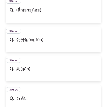
2
30 sec
Q.
เล็ก(อายุน้อย)
3
30 sec
Q.
公分(ɡōnɡfēn)
4
30 sec
Q.
高(ɡāo)
5
30 sec
Q.
ระดับ