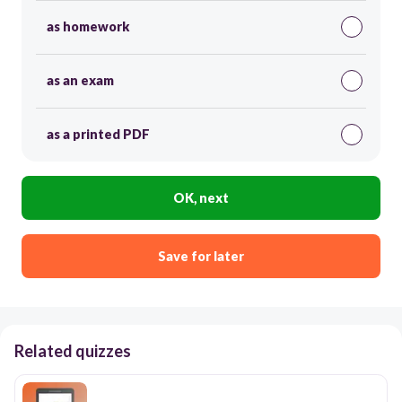
as homework
as an exam
as a printed PDF
OK, next
Save for later
Related quizzes