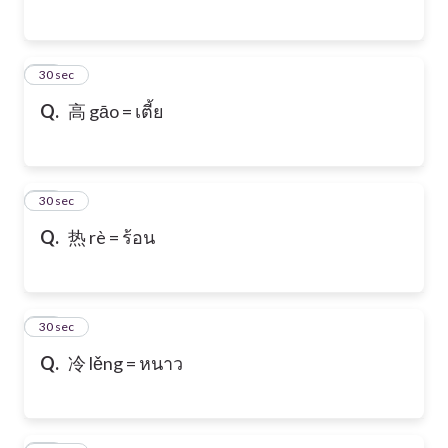
17
30 sec
Q.
高 gāo = เตี้ย
18
30 sec
Q.
热 rè = ร้อน
19
30 sec
Q.
冷 lěng = หนาว