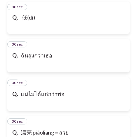
13
30 sec
Q.
低(dī)
14
30 sec
Q.
ฉันสูงกว่าเธอ
15
30 sec
Q.
แม่ไม่ได้แก่กว่าพ่อ
16
30 sec
Q.
漂亮 piàoliang = สวย