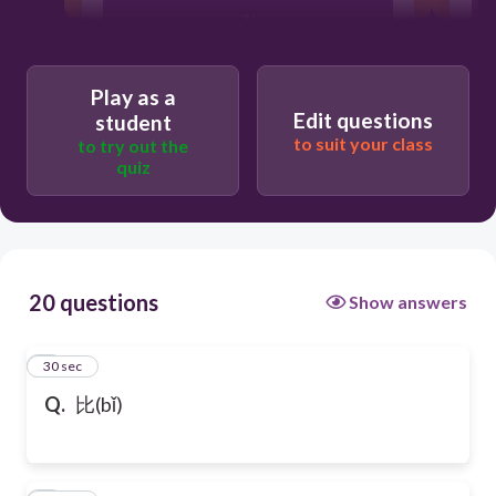
สูง
Play as a
ยาว
Edit questions
student
to suit your class
to try out the
quiz
กว้าง
20 questions
Show answers
1
30 sec
Q.
比(bǐ)