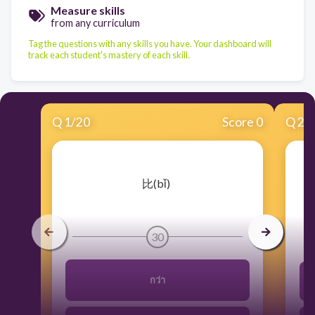
Measure skills
from any curriculum
Tag the questions with any skills you have. Your dashboard will
track each student's mastery of each skill.
Q
1
/
20
Score 0
Q
2
/
​比(bǐ)
30
กว่า