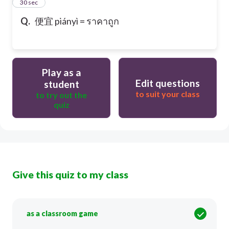
20
30 sec
Q.
便宜 piányì = ราคาถูก
Play as a
Edit questions
student
to suit your class
to try out the
quiz
Give this quiz to my class
as a classroom game