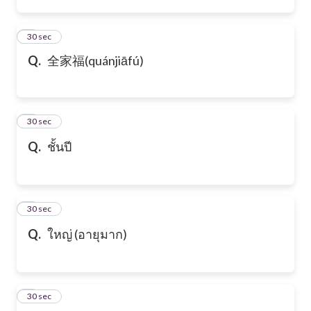
6
30 sec
Q.
全家福(quánjiāfú)
7
30 sec
Q.
ชั้นปี
8
30 sec
Q.
ใหญ่ (อายุมาก)
9
30 sec