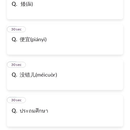
Q.
矮(ǎi)
10
30 sec
Q.
便宜(piányi)
11
30 sec
Q.
没错儿(méicuòr)
12
30 sec
Q.
ประถมศึกษา