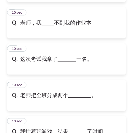
9
10 sec
Q.
老师，我______不到我的作业本。
10
10 sec
Q.
这次考试我拿了_________一名。
11
10 sec
Q.
老师把全班分成两个___________。
12
10 sec
Q.
我忙着玩游戏，结果_________了时间。