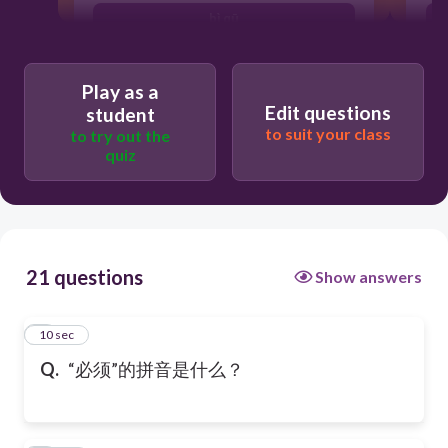
bì qū
Play as a
Edit questions
student
to suit your class
to try out the
quiz
21 questions
Show answers
1
10 sec
Q.
“必须”的拼音是什么？