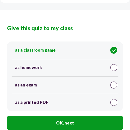
Give this quiz to my class
as a classroom game
as homework
as an exam
as a printed PDF
OK, next