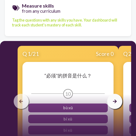
Measure skills
from any curriculum
Tag the questions with any skills you have. Your dashboard will
track each student's mastery of each skill.
Q
1
/
21
Score 0
Q
2
/
“必须”的拼音是什么？
10
bù xū
bí xū
bì xū