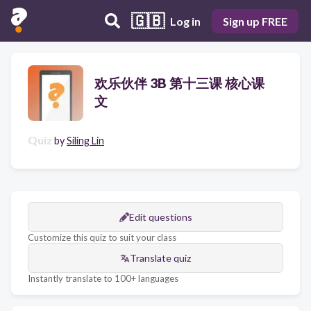
🇬🇧
Log in
Sign up FREE
欢乐伙伴 3B 第十三课 核心课
文
Quiz
by
Siling Lin
Edit questions
Customize this quiz to suit your class
Translate quiz
Instantly translate to 100+ languages