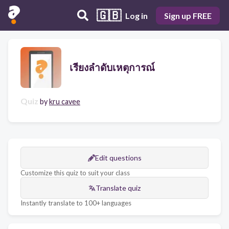
🇬🇧
Log in
Sign up FREE
เรียงลำดับเหตุการณ์
Quiz
by
kru cavee
Edit questions
Customize this quiz to suit your class
Translate quiz
Instantly translate to 100+ languages