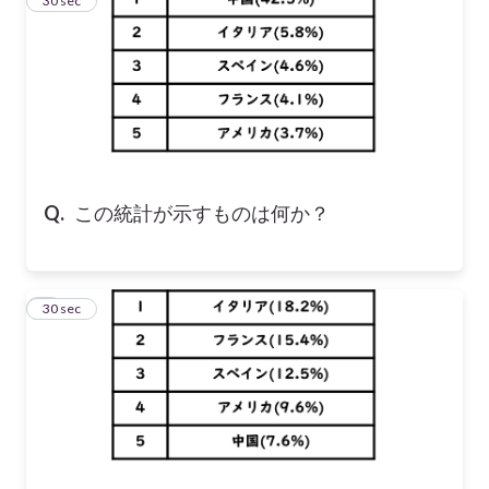
3
30 sec
Q.
この統計が示すものは何か？
4
30 sec