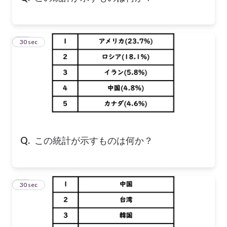
16
30 sec
Q.
この統計が示すものは何か？
17
30 sec