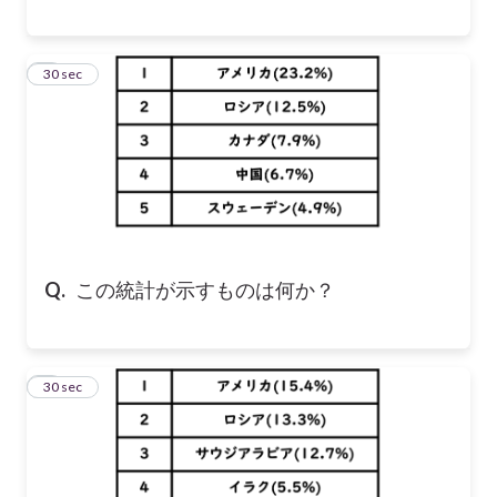
8
30 sec
Q.
この統計が示すものは何か？
9
30 sec