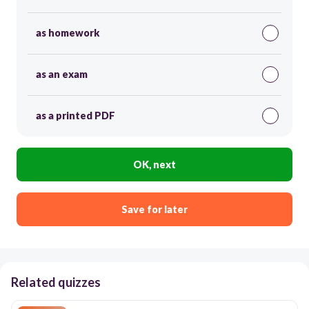
as homework
as an exam
as a printed PDF
OK, next
Save for later
Related quizzes