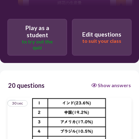
綿花の生産量
Play as a
Edit questions
student
to suit your class
to try out the
quiz
20 questions
Show answers
1
30 sec