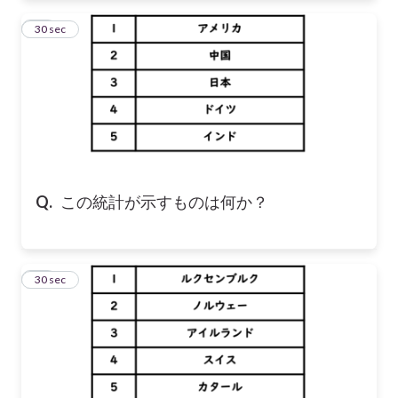
19
30 sec
Q.
この統計が示すものは何か？
20
30 sec