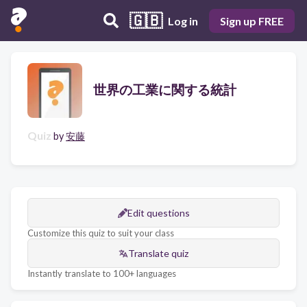
🇬🇧
Log in
Sign up FREE
世界の工業に関する統計
Quiz
by
安藤
Edit questions
Customize this quiz to suit your class
Translate quiz
Instantly translate to 100+ languages