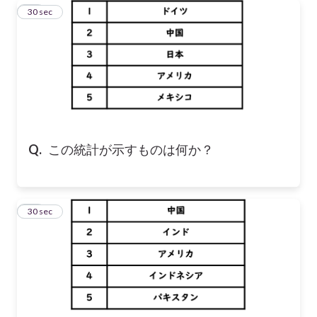
11
30 sec
Q.
この統計が示すものは何か？
12
30 sec