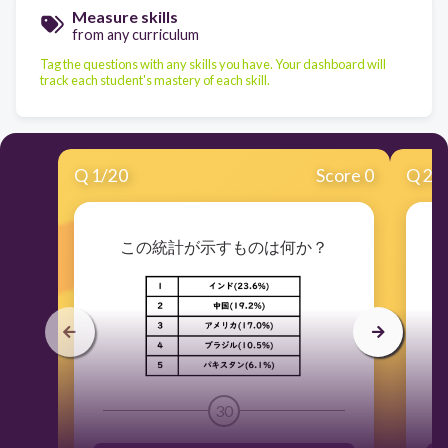
Measure skills
from any curriculum
Tag the questions with any skills you have. Your dashboard will
track each student's mastery of each skill.
Q
1
/
20
Score 0
Q
2
/
この統計が示すものは何か？
30