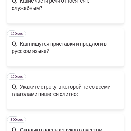
Q.
Какие части речи относятся к
служебным?
120 sec
8
Q.
Как пишутся приставки и предлоги в
русском языке?
120 sec
9
Q.
Укажите строку, в которой не со всеми
глаголами пишется слитно:
300 sec
10
Q.
Сколько гласных звуков в русском