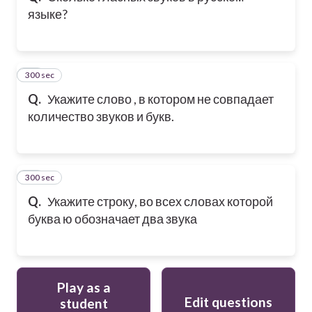
языке?
300 sec
11
Q.
Укажите слово , в котором не совпадает
количество звуков и букв.
300 sec
12
Q.
Укажите строку, во всех словах которой
буква ю обозначает два звука
Play as a
Edit questions
student