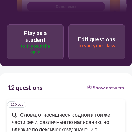
Синонимы
Антонимы
Паронимы
Play as a
Edit questions
student
to suit your class
to try out the
quiz
12 questions
Show answers
120 sec
1
Q.
Слова, относящиеся к одной и той же
части речи, различные по написанию, но
близкие по лексическому значению: