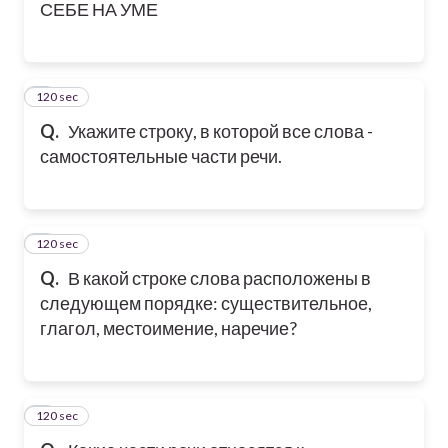
СЕБЕ НА УМЕ
120 sec
5
Q.
Укажите строку, в которой все слова -
самостоятельные части речи.
120 sec
6
Q.
В какой строке слова расположены в
следующем порядке: существительное,
глагол, местоимение, наречие?
120 sec
7