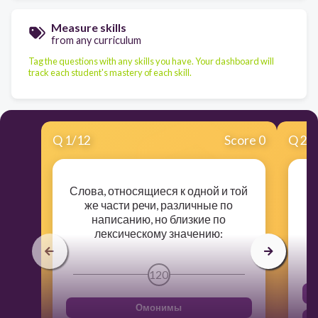
Measure skills
from any curriculum
Tag the questions with any skills you have. Your dashboard will
track each student's mastery of each skill.
Q
1
/
12
Score 0
Q
2
/
Слова, относящиеся к одной и той
У
же части речи, различные по
написанию, но близкие по
лексическому значению:
120
Омонимы