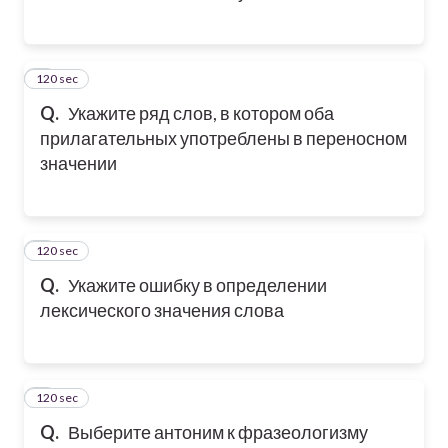
120 sec
2
Q.
Укажите ряд слов, в котором оба
прилагательных употреблены в переносном
значении
120 sec
3
Q.
Укажите ошибку в определении
лексического значения слова
120 sec
4
Q.
Выберите антоним к фразеологизму