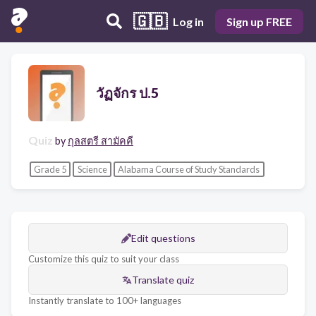
🇬🇧
Log in
Sign up FREE
วัฏจักร ป.5
Quiz
by
กุลสตรี สามัคคี
Grade 5
Science
Alabama Course of Study Standards
Edit questions
Customize this quiz to suit your class
Translate quiz
Instantly translate to 100+ languages