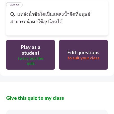
14
30 sec
Q.
แหล่งนํ้าข้อใดเป็นแหล่งนํ้าจืดที่มนุษย์
สามารถนำมาใช้อุปโภคได้
Play as a
Edit questions
student
to suit your class
to try out the
quiz
Give this quiz to my class