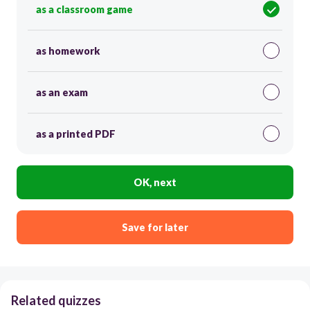
as a classroom game
as homework
as an exam
as a printed PDF
OK, next
Save for later
Related quizzes