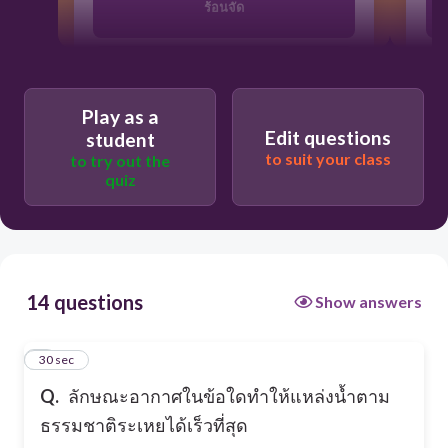
ร้อนจัด
มีหมอก
Play as a
Edit questions
student
ฝนตก
to suit your class
to try out the
quiz
หนาวจัด
14 questions
Show answers
1
30 sec
Q.
ลักษณะอากาศในข้อใดทำให้แหล่งน้ำตาม
ธรรมชาติระเหยได้เร็วที่สุด