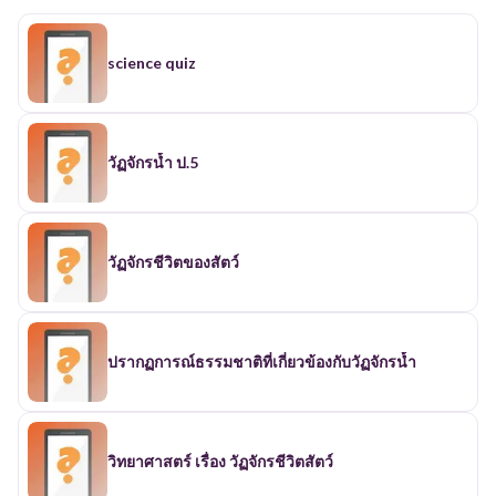
science quiz
วัฏจักรน้ำ ป.5
วัฏจักรชีวิตของสัตว์
ปรากฏการณ์ธรรมชาติที่เกี่ยวข้องกับวัฏจักรน้ำ
วิทยาศาสตร์ เรื่อง วัฏจักรชีวิตสัตว์