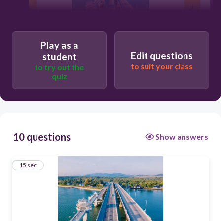
15
Play as a
Edit questions
student
to suit your class
to try out the
สะพานมิตรภาพภูเก็ต-พังงา
quiz
สะพานพระราม8
10 questions
Show answers
สะพานท้าวเทพกระษัตรีและสะพานท้าวศรี
สุนทร
1
15 sec
สะพานสารสิน