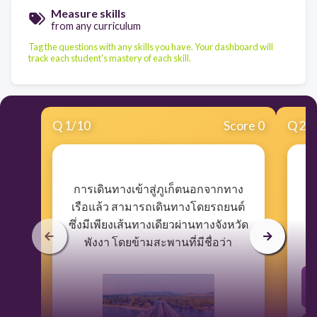
Measure skills
from any curriculum
Tag the questions with any skills you have. Your dashboard will
track each student's mastery of each skill.
Q
1
/
10
Score 0
Q
2
/
​การเดินทางเข้าสู่ภูเก็ตนอกจากทาง
เรือแล้ว สามารถเดินทางโดยรถยนต์
ซึ่งมีเพียงเส้นทางเดียวผ่านทางจังหวัด
พังงา โดยข้ามสะพานที่มีชื่อว่า