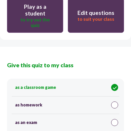
Play as a
Edit questions
student
to suit your class
to try out the
quiz
Give this quiz to my class
as a classroom game
as homework
as an exam