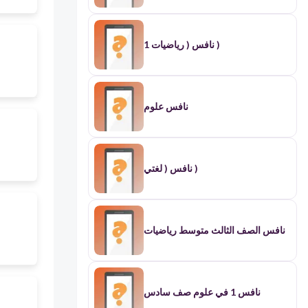
نافس ( رياضيات 1 )
نافس علوم
نافس ( لغتي )
نافس الصف الثالث متوسط رياضيات
نافس 1 في علوم صف سادس