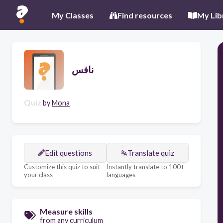
My Classes
Find resources
My Lib
نافس
Quiz
by
Mona
Edit questions
Translate quiz
Customize this quiz to suit
Instantly translate to 100+
your class
languages
Measure skills
from any curriculum