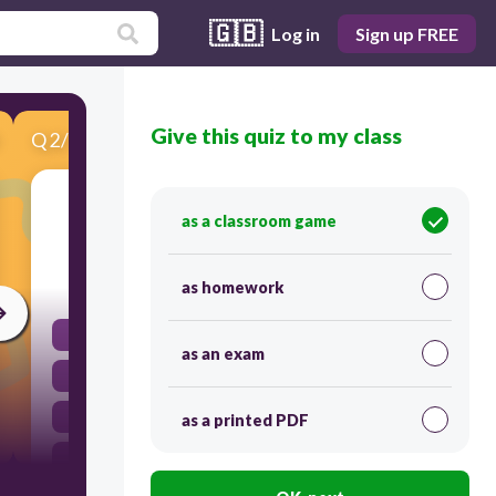
🇬🇧
Log in
Sign up FREE
Give this quiz to my class
Q
2
/
10
Score 0
ما هي إحدى صور العطاء المذكورة في النص؟
as a classroom game
30
as homework
الربح المالي
as an exam
توفير التعليم فقط
العمل التطوعي.
as a printed PDF
السفر للخارج