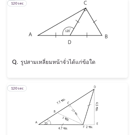
120 sec
4
Q.
รูปสามเหลี่ยมหน้าจั่วได้แก่ข้อใด
120 sec
5