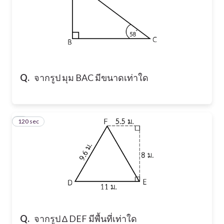
Q.
จากรูป มุม BAC มีขนาดเท่าใด
120 sec
8
Q.
จากรูป ∆ DEF มีพื้นที่เท่าใด