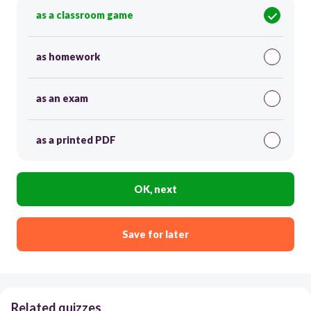
as a classroom game
as homework
as an exam
as a printed PDF
OK, next
Save for later
Related quizzes