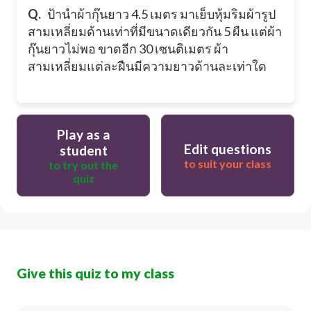
Q.
ป้านำผ้ากุ๊นยาว 4.5 เมตร มาเย็บหุ้มริมผ้ารูป
สามเหลี่ยมด้านเท่าที่มีขนาดเดียวกัน 5 ผืน แต่ผ้า
กุ๊นยาวไม่พอ ขาดอีก 30 เซนติเมตร ผ้า
สามเหลี่ยมแต่ละฝืนมีความยาวด้านละเท่าใด
Play as a
Edit questions
student
to suit your class
to try out the
quiz
Give this quiz to my class