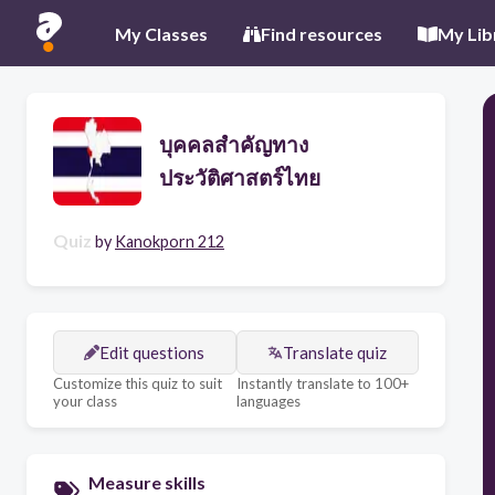
My Classes
Find resources
My Lib
บุคคลสำคัญทาง
ประวัติศาสตร์ไทย
Quiz
by
Kanokporn 212
Edit questions
Translate quiz
Customize this quiz to suit
Instantly translate to 100+
your class
languages
Measure skills