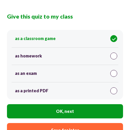
Give this quiz to my class
as a classroom game
as homework
as an exam
as a printed PDF
OK, next