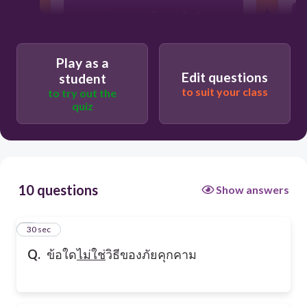
การคุกคามโดยออฟไลน์
Play as a
การคุกคามโดยใช้โปรแกรม
Edit questions
student
to suit your class
to try out the
quiz
การคุกคามโดยใช้หลักจิตวิทยา
10 questions
Show answers
1
30 sec
Q.
ข้อใด
ไม่ใช่
วิธีของภัยคุกคาม