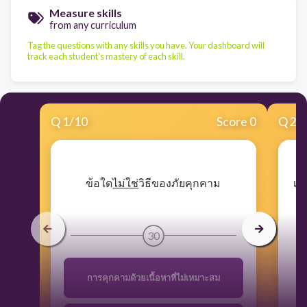
Measure skills
from any curriculum
Tag the questions with any skills you have. Your dashboard will
track each student's mastery of each skill.
Q
1
/
10
Score 0
Q
2
/
​ข้อใด
ไม่ใช่
วิธีของภัยคุกคาม
​เ
ใ
ค
30
การคุกคามด้วยเนื้อหาที่ไม่เหมาะสม