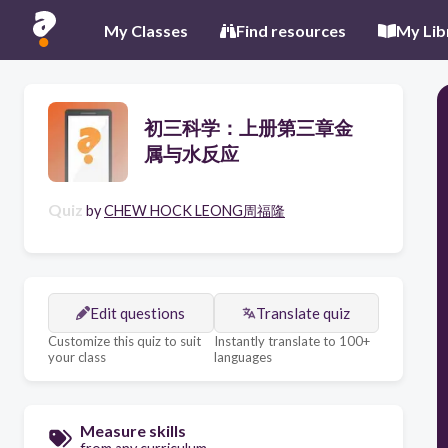
My Classes
Find resources
My Lib
初三科学：上册第三章金
属与水反应
Quiz
by
CHEW HOCK LEONG周福隆
Edit questions
Translate quiz
Customize this quiz to suit
Instantly translate to 100+
your class
languages
Measure skills