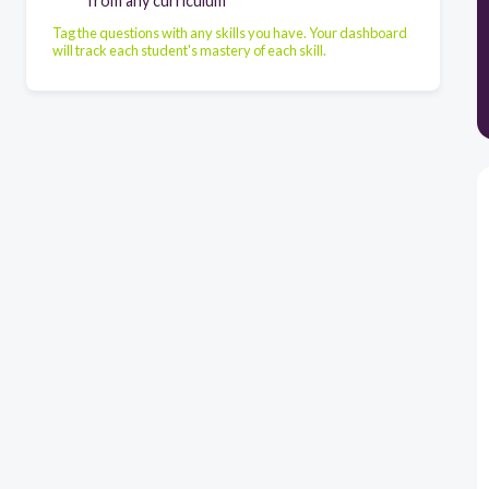
from any curriculum
Tag the questions with any skills you have. Your dashboard
will track each student's mastery of each skill.