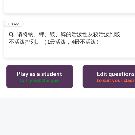
3
30 sec
Q.
请将钠、钾、镁、锌的活泼性从较活泼到较
不活泼排列。（1最活泼，4最不活泼）
Play as a student
Edit questions
to try out the quiz
to suit your class