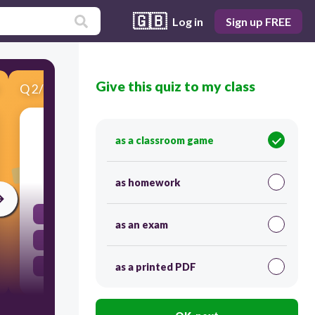
🇬🇧
Log in
Sign up FREE
Give this quiz to my class
Q
2
/
3
Score 0
实验表明：
as a classroom game
30
as homework
所有金属无法和水发生反应
as an exam
金属越不活泼，需要与水反应的温度越高
所有金属都可以和冷水发生剧烈反应
as a printed PDF