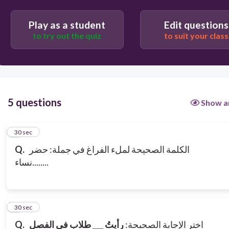
خمسةٌ
Play as a student
Edit questions
to try out the quiz
to suit your class
5 questions
Show a
1
30 sec
Q.
الكلمة الصحيحة لملء الفراغ في جملة: حضر
........نساء
2
30 sec
Q.
رأيتُ ___ طلابٍ في الفصل
اختر الإجابة الصحيحة: