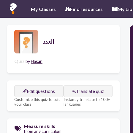
My Classes
Find resources
My Lib
العدد
Quiz
by
Hasan
Edit questions
Translate quiz
Customize this quiz to suit
Instantly translate to 100+
your class
languages
Measure skills
from any curriculum