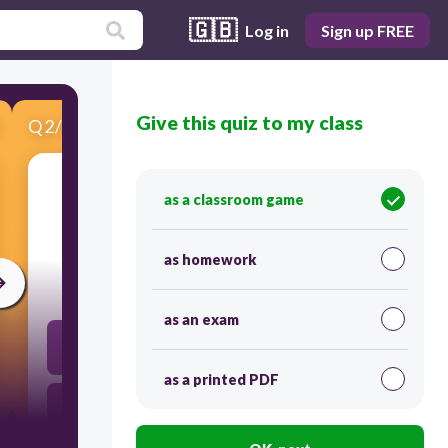
🇬🇧
Log in
Sign up FREE
Give this quiz to my class
Q
2
/
5
Score 0
as a classroom game
​اختر الإجابة الصحيحة:
رأيتُ ___ طلابٍ في الفصل
as homework
30
as an exam
ثلاثة
as a printed PDF
ثلاثةَ