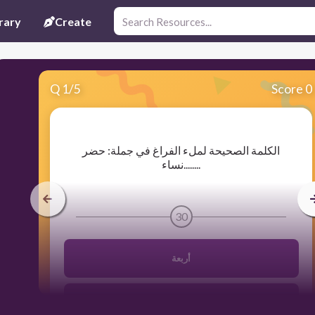
rary
Create
Q
1
/
5
Score 0
​الكلمة الصحيحة لملء الفراغ في جملة: حضر
........نساء
30
أربعة
أربع