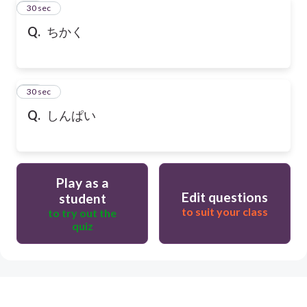
12
30 sec
Q.
ちかく
13
30 sec
Q.
しんぱい
Play as a
Edit questions
student
to suit your class
to try out the
quiz