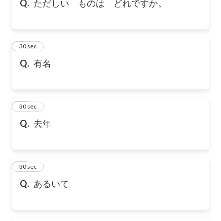
Q.
ただしい ものは どれですか。
9
30 sec
Q.
有名
10
30 sec
Q.
去年
11
30 sec
Q.
あるいて