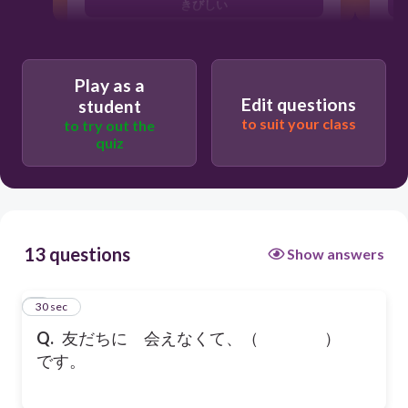
きびしい
さびしい
Play as a
Edit questions
student
to suit your class
to try out the
quiz
13 questions
Show answers
1
30 sec
Q.
友だちに 会えなくて、（ ）
です。