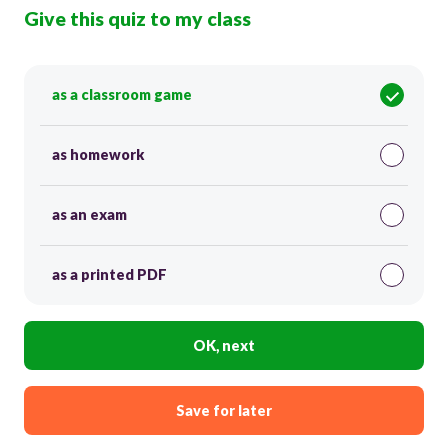
Give this quiz to my class
as a classroom game
as homework
as an exam
as a printed PDF
OK, next
Save for later