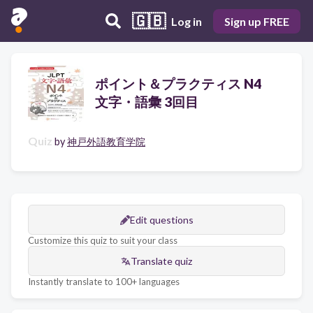
🇬🇧
Log in
Sign up FREE
ポイント＆プラクティス N4
文字・語彙 3回目
Quiz
by
神戸外語教育学院
Edit questions
Customize this quiz to suit your class
Translate quiz
Instantly translate to 100+ languages