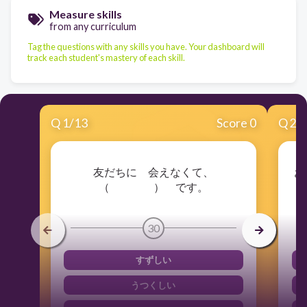
Measure skills
from any curriculum
Tag the questions with any skills you have. Your dashboard will
track each student's mastery of each skill.
Q
1
/
13
Score 0
Q
2
/
友だちに 会えなくて、
お
（ ） です。
30
すずしい
うつくしい