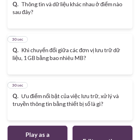
Q.
Thông tin và dữ liệu khác nhau ở điểm nào
sau đây?
2
30 sec
Q.
Khi chuyển đổi giữa các đơn vị lưu trữ dữ
liệu, 1 GB bằng bao nhiêu MB?
3
30 sec
Q.
Ưu điểm nổi bật của việc lưu trữ, xử lý và
truyền thông tin bằng thiết bị số là gì?
Play as a