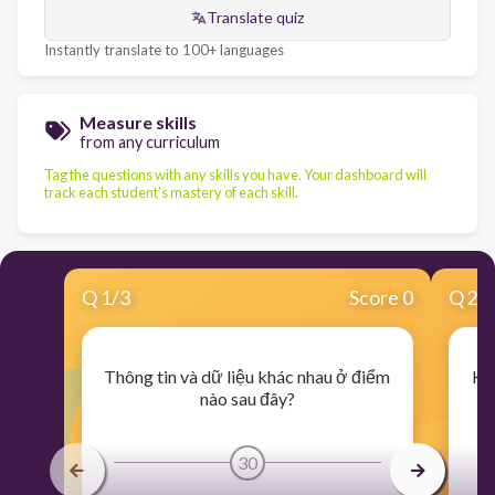
Translate quiz
Instantly translate to 100+ languages
Measure skills
from any curriculum
Tag the questions with any skills you have. Your dashboard will
track each student's mastery of each skill.
Q
1
/
3
Score 0
Q
2
/
Thông tin và dữ liệu khác nhau ở điểm
Khi
nào sau đây?
d
30