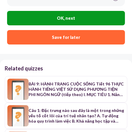
OK, next
Save for later
Related quizzes
BÀI 9: HÀNH TRANG CUỘC SỐNG Tiết 96 THỰC
HÀNH TIẾNG VIỆT SỬ DỤNG PHƯƠNG TIỆN
PHI NGÔN NGỮ (tiếp theo) I. MỤC TIÊU 1. Năng
lực a. Năng lực chung: - Năng lực thu thập thông
tin liên quan đến văn bản - Năng lực đọc - hiểu
văn bản - Năng lực trình bày suy nghĩ - Năng lực
Câu 1: Đặc trưng nào sau đây là một trong những
tự học, tạo lập văn bản. - Ứng dụng CNTT linh
yếu tố cốt lõi của trí tuệ nhân tạo? A. Tự động
hoạt qua các phần mềm hỗ trợ b. Năng lực đặc
hóa quy trình làm việc B. Khả năng học tập và
thù: Bài học góp phần phát triển năng lực văn học
thích nghi từ dữ liệu C. Khả năng sử dụng năng
và năng lực ngôn ngữ: - HS nhận biết và sử dụng
lượng hiệu quả D. Thực hiện các phép tính toán