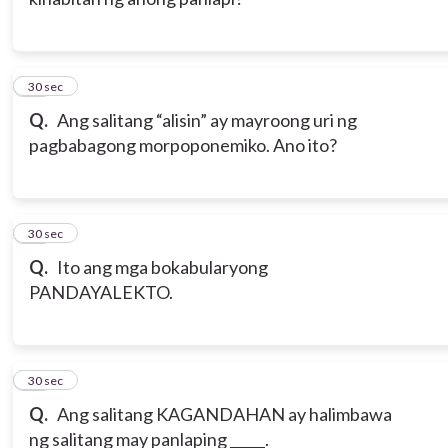
11
30 sec
Q.
Ang salitang “alisin” ay mayroong uri ng
pagbabagong morpoponemiko. Ano ito?
12
30 sec
Q.
Ito ang mga bokabularyong
PANDAYALEKTO.
13
30 sec
Q.
Ang salitang KAGANDAHAN ay halimbawa
ng salitang may panlaping _____.