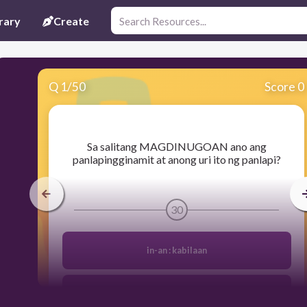
rary
Create
Q
1
/
50
Score 0
​Sa salitang MAGDINUGOAN ano ang
panlapingginamit at anong uri ito ng panlapi?
30
in-an : kabilaan
mag-um-an : laguhan