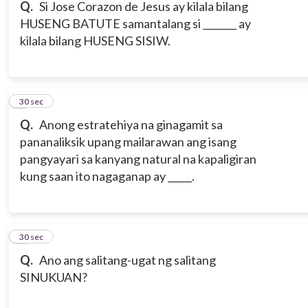
Q.
Si Jose Corazon de Jesus ay kilala bilang
HUSENG BATUTE samantalang si _______ ay
kilala bilang HUSENG SISIW.
6
30 sec
Q.
Anong estratehiya na ginagamit sa
pananaliksik upang mailarawan ang isang
pangyayari sa kanyang natural na kapaligiran
kung saan ito nagaganap ay _____.
7
30 sec
Q.
Ano ang salitang-ugat ng salitang
SINUKUAN?