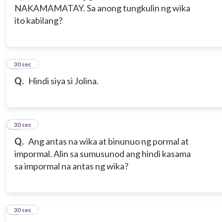
NAKAMAMATAY. Sa anong tungkulin ng wika
ito kabilang?
3
30 sec
Q.
Hindi siya si Jolina.
4
30 sec
Q.
Ang antas na wika at binunuo ng pormal at
impormal. Alin sa sumusunod ang hindi kasama
sa impormal na antas ng wika?
5
30 sec