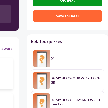
OK, next
regulatori
Save for later
hyuristik
Related quizzes
nswers
04
04-MY BODY-OUR WORLD EN-
GR
04-MY BODY-PLAY AND WRITE
free text