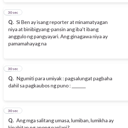
8
30 sec
Q.
Si Ben ay isang reporter at minamatyagan
niya at binibigyang-pansin ang iba’t ibang
anggulo ng pangyayari. Ang ginagawa niya ay
pamamahayag na
9
30 sec
Q.
Ngumiti para umiyak : pagsalungat pagbaha
dahil sa pagkaubos ng puno : _______
10
30 sec
Q.
Ang mga salitang umasa, lumiban, lumikha ay
kinabitan ng anong panlapi?