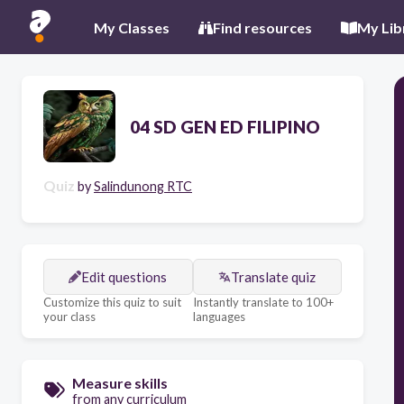
My Classes
Find resources
My Lib
04 SD GEN ED FILIPINO
Quiz
by
Salindunong RTC
Edit questions
Translate quiz
Customize this quiz to suit
Instantly translate to 100+
your class
languages
Measure skills
from any curriculum