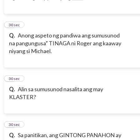
14
30 sec
Q.
Anong aspeto ng pandiwa ang sumusunod
na pangungusa” TINAGA ni Roger ang kaaway
niyang si Michael.
15
30 sec
Q.
Alin sa sumusunod nasalita ang may
KLASTER?
16
30 sec
Q.
Sa panitikan, ang GINTONG PANAHON ay