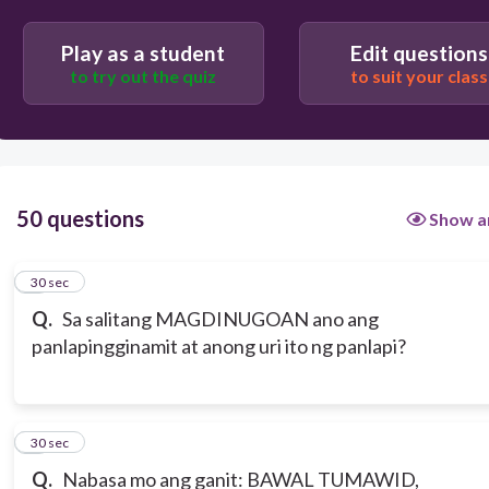
mag-an : kabilaan
Play as a student
Edit questions
to try out the quiz
to suit your class
mag-in-an :laguhan
50 questions
Show a
1
30 sec
Q.
Sa salitang MAGDINUGOAN ano ang
panlapingginamit at anong uri ito ng panlapi?
2
30 sec
Q.
Nabasa mo ang ganit: BAWAL TUMAWID,