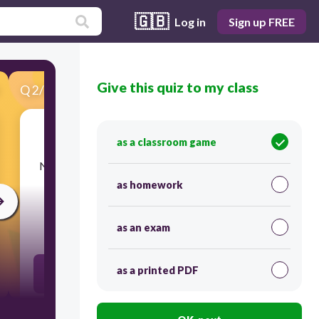
🇬🇧
Log in
Sign up FREE
Give this quiz to my class
Q
2
/
50
Score 0
as a classroom game
​Nabasa mo ang ganit: BAWAL TUMAWID,
NAKAMAMATAY. Sa anong tungkulin ng wika
ito kabilang?
as homework
as an exam
30
as a printed PDF
instrumental
interaksyuan