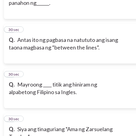
panahon ng______.
17
30 sec
Q.
Antas ito ng pagbasa na natututo ang isang
taona magbasa ng “between the lines”.
18
30 sec
Q.
Mayroong ____ titik ang hiniram ng
alpabetong Filipino sa Ingles.
19
30 sec
Q.
Siya ang tinaguriang “Ama ng Zarsuelang