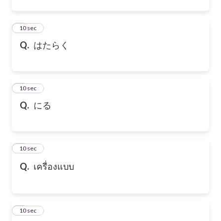
6
10 sec
Q.
はたらく
7
10 sec
Q.
にる
8
10 sec
Q.
เครื่องแบบ
9
10 sec