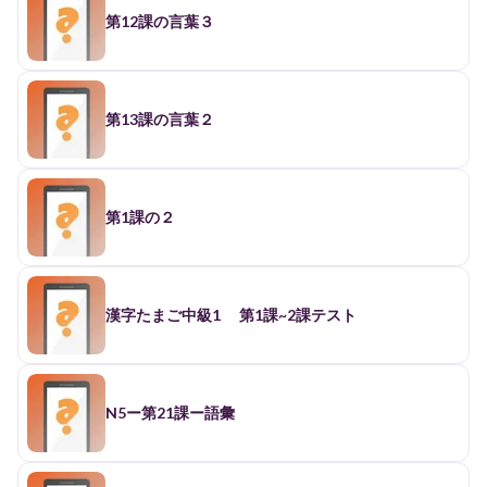
第12課の言葉３
第13課の言葉２
第1課の２
漢字たまご中級1 第1課~2課テスト
N5ー第21課ー語彙