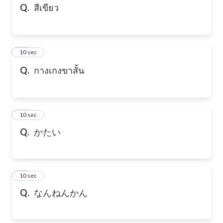
Q.
สีเขียว
10
10 sec
Q.
กางเกงขาสั้น
11
10 sec
Q.
かたい
12
10 sec
Q.
なんねんかん