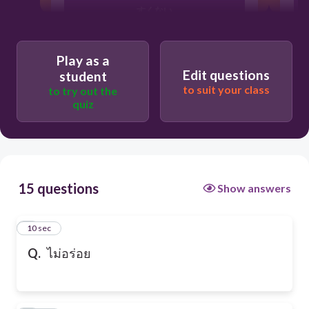
すくない
まずい
Play as a
Edit questions
student
to suit your class
to try out the
むり
quiz
15 questions
Show answers
1
10 sec
Q.
ไม่อร่อย