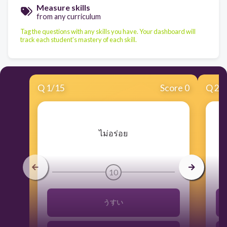
Measure skills
from any curriculum
Tag the questions with any skills you have. Your dashboard will
track each student's mastery of each skill.
Q
1
/
15
Score 0
Q
2
/
​ไม่อร่อย
10
うすい