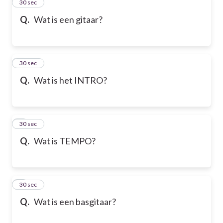
2
30 sec
Q.
Wat is een gitaar?
3
30 sec
Q.
Wat is het INTRO?
4
30 sec
Q.
Wat is TEMPO?
5
30 sec
Q.
Wat is een basgitaar?