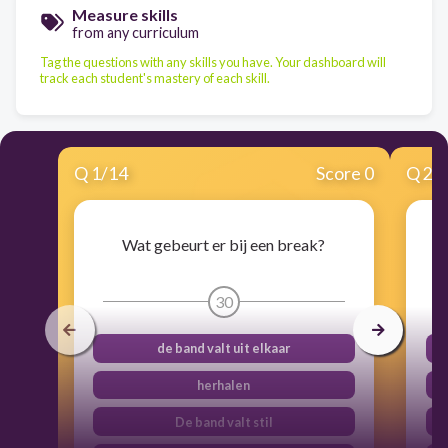
Measure skills
from any curriculum
Tag the questions with any skills you have. Your dashboard will
track each student's mastery of each skill.
Q
1
/
14
Score 0
Q
2
/
Wat gebeurt er bij een break?
30
de band valt uit elkaar
herhalen
De band valt stil