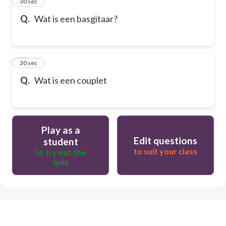
13
30 sec
Q.
Wat is een basgitaar?
14
30 sec
Q.
Wat is een couplet
Play as a
Edit questions
student
to suit your class
to try out the
quiz