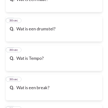
10
30 sec
Q.
Wat is een drumstel?
11
30 sec
Q.
Wat is Tempo?
12
30 sec
Q.
Wat is een break?