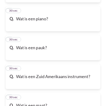
6
30 sec
Q.
Wat is een piano?
7
30 sec
Q.
Wat is een pauk?
8
30 sec
Q.
Wat is een Zuid Amerikaans instrument?
9
30 sec
Q.
Wat is een maat?