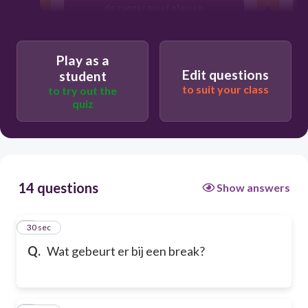
de zanger moet plassen
Play as a
Edit questions
student
to suit your class
to try out the
quiz
14 questions
Show answers
1
30 sec
Q.
Wat gebeurt er bij een break?