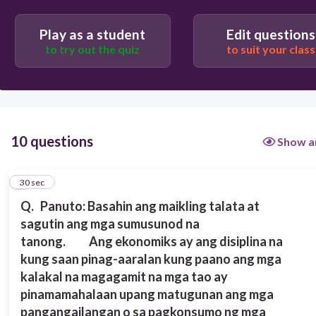
silang mabibili.
Ang kita ay nagdidikta sa paraan ng
Play as a student
Edit questions
pagkonsumo ng isang tao. Kapag ang tao ay
to try out the quiz
to suit your class
malaki ang kita mas marami siyang nabibiling
produkto at serbisyo kaysa sa mababa ang
kita. Samantala, kapag may utang ang tao,
naglalaan siya ng pambayad. Ito ay
nagdudulot ng pagbaba sa kanyang
pagkonsumo. Maraming
nakakaimpluwensya sa pagkonsumo ng tao
10 questions
Show a
lalo na ang mga pag-anunsyo sa radyo,
telebisyon, pahayagan, at maging internet at
iba pang social media.
1
30 sec
Batay sa binasa, ano ang katangian ng isang
Q.
Panuto: Basahin ang maikling talata at
mabuting ekonomiya?
sagutin ang mga sumusunod na
tanong.
Ang ekonomiks ay ang disiplina na
kung saan pinag-aaralan kung paano ang mga
30
kalakal na magagamit na mga tao ay
pinamamahalaan upang matugunan ang mga
pangangailangan o sa pagkonsumo ng mga
Limitado ang trabaho para sa mga mamamayan.