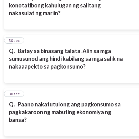
konotatibong kahulugan ng salitang
nakasulat ng mariin?
4
30 sec
Q.
Batay sa binasang talata, Alin sa mga
sumusunod ang hindi kabilang sa mga salik na
nakaaapekto sa pagkonsumo?
5
30 sec
Q.
Paano nakatutulong ang pagkonsumo sa
pagkakaroon ng mabuting ekonomiya ng
bansa?