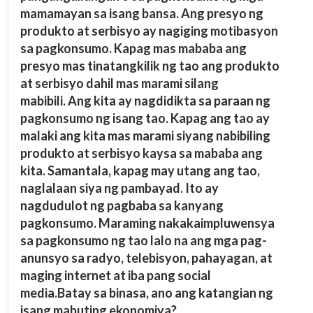
mamamayan sa isang bansa. Ang presyo ng
produkto at serbisyo ay nagiging motibasyon
Maraming utang ang bansa.
sa pagkonsumo. Kapag mas mababa ang
presyo mas tinatangkilik ng tao ang produkto
at serbisyo dahil mas marami silang
May mababang presyo ng produkto at malaki ang
kita ng mga tao.
mabibili.
Ang kita ay nagdidikta sa paraan ng
pagkonsumo ng isang tao. Kapag ang tao ay
malaki ang kita mas marami siyang nabibiling
Mataas ang presyo ng mga bilihin.
produkto at serbisyo kaysa sa mababa ang
kita. Samantala, kapag may utang ang tao,
naglalaan siya ng pambayad. Ito ay
nagdudulot ng pagbaba sa kanyang
pagkonsumo. Maraming nakakaimpluwensya
sa pagkonsumo ng tao lalo na ang mga pag-
anunsyo sa radyo, telebisyon, pahayagan, at
maging internet at iba pang social
media.
Batay sa binasa, ano ang katangian ng
isang mabuting ekonomiya?