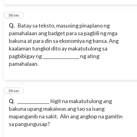
8
30 sec
Q.
Batay sa teksto, masusing pinaplano ng
pamahalaan ang badget para sa pagbili ng mga
bakuna at para din sa ekonomiya ng bansa. Ang
kaalaman tungkol dito ay makatutulong sa
pagbibigay ng _________________ ng ating
pamahalaan.
9
30 sec
Q.
_______________ higit na makatutulong ang
bakuna upang makaiwas ang tao sa isang
mapanganib na sakit. Alin ang angkop na gamitin
sa pangungusap?