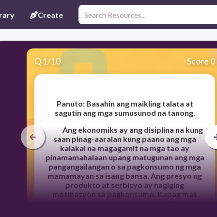
rary
Create
Q
1
/
10
Score 0
Panuto: Basahin ang maikling talata at
sagutin ang mga sumusunod na tanong.
Ang ekonomiks ay ang disiplina na kung
saan pinag-aaralan kung paano ang mga
kalakal na magagamit na mga tao ay
pinamamahalaan upang matugunan ang mga
pangangailangan o sa pagkonsumo ng mga
mamamayan sa isang bansa. Ang presyo ng
produkto at serbisyo ay nagiging
motibasyon sa pagkonsumo. Kapag mas
mababa ang presyo mas tinatangkilik ng tao
ang produkto at serbisyo dahil mas marami