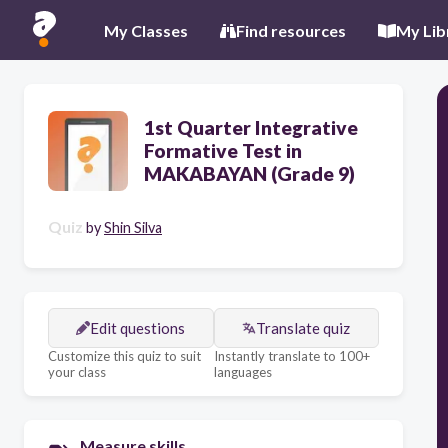
My Classes
Find resources
My Lib
1st Quarter Integrative
Formative Test in
MAKABAYAN (Grade 9)
Quiz
by
Shin Silva
Edit questions
Translate quiz
Customize this quiz to suit
Instantly translate to 100+
your class
languages
Measure skills