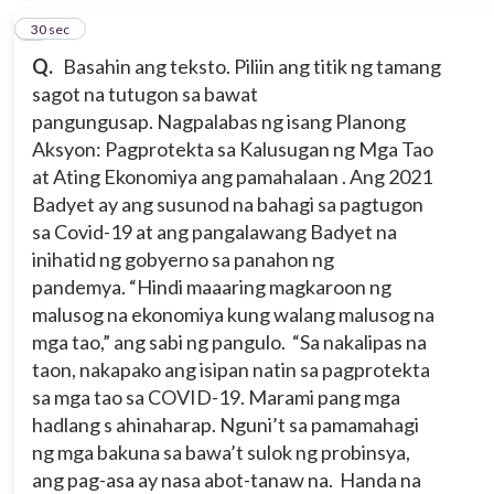
6
30 sec
Q.
Basahin ang teksto. Piliin ang titik ng tamang
sagot na tutugon sa bawat
pangungusap.
Nagpalabas ng isang Planong
Aksyon: Pagprotekta sa Kalusugan ng Mga Tao
at Ating Ekonomiya ang pamahalaan . Ang 2021
Badyet ay ang susunod na bahagi sa pagtugon
sa Covid-19 at ang pangalawang Badyet na
inihatid ng gobyerno sa panahon ng
pandemya.
“Hindi maaaring magkaroon ng
malusog na ekonomiya kung walang malusog na
mga tao,” ang sabi ng pangulo. “Sa nakalipas na
taon, nakapako ang isipan natin sa pagprotekta
sa mga tao sa COVID-19. Marami pang mga
hadlang s ahinaharap. Nguni’t sa pamamahagi
ng mga bakuna sa bawa’t sulok ng probinsya,
ang pag-asa ay nasa abot-tanaw na. Handa na