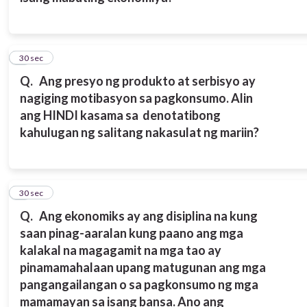
2
30 sec
Q.
Ang presyo ng produkto at serbisyo ay
nagiging motibasyon sa pagkonsumo. Alin
ang HINDI kasama sa denotatibong
kahulugan ng salitang nakasulat ng mariin?
3
30 sec
Q.
Ang ekonomiks ay ang disiplina na kung
saan pinag-aaralan kung paano ang mga
kalakal na magagamit na mga tao ay
pinamamahalaan upang matugunan ang mga
pangangailangan o sa pagkonsumo ng mga
mamamayan sa isang bansa. Ano ang