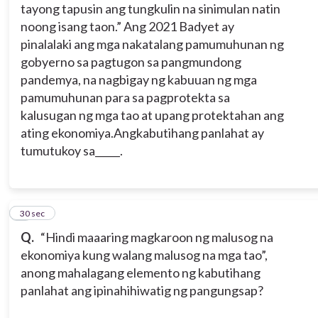
tayong tapusin ang tungkulin na sinimulan natin
noong isang taon.” Ang 2021 Badyet ay
pinalalaki ang mga nakatalang pamumuhunan ng
gobyerno sa pagtugon sa pangmundong
pandemya, na nagbigay ng kabuuan ng mga
pamumuhunan para sa pagprotekta sa
kalusugan ng mga tao at upang protektahan ang
ating ekonomiya.
Angkabutihang panlahat ay
tumutukoy sa_____.
7
30 sec
Q.
“Hindi maaaring magkaroon ng malusog na
ekonomiya kung walang malusog na mga tao”,
anong mahalagang elemento ng kabutihang
panlahat ang ipinahihiwatig ng pangungsap?