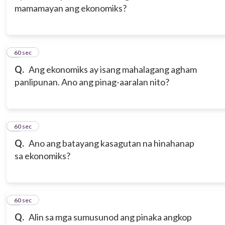
mamamayan ang ekonomiks?
3
60 sec
Q.
Ang ekonomiks ay isang mahalagang agham
panlipunan. Ano ang pinag-aaralan nito?
4
60 sec
Q.
Ano ang batayang kasagutan na hinahanap
sa ekonomiks?
5
60 sec
Q.
Alin sa mga sumusunod ang pinaka angkop