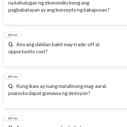
na kahulugan ng ekonomiks kung ang
pagbabatayan ay ang konsepto ng kakapusan?
6
60 sec
Q.
Ano ang dahilan bakit may trade-off at
opportunity cost?
7
60 sec
Q.
Kung ikaw ay isang matalinong mag-aaral,
paano ka dapat gumawa ng desisyon?
8
60 sec