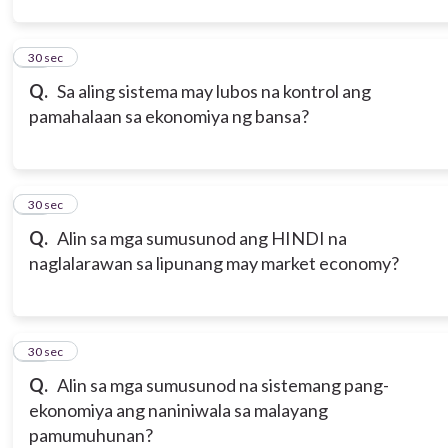
13
30 sec
Q.
Sa aling sistema may lubos na kontrol ang
pamahalaan sa ekonomiya ng bansa?
14
30 sec
Q.
Alin sa mga sumusunod ang HINDI na
naglalarawan sa lipunang may market economy?
15
30 sec
Q.
Alin sa mga sumusunod na sistemang pang-
ekonomiya ang naniniwala sa malayang
pamumuhunan?