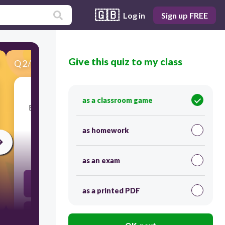
🇬🇧
Log in
Sign up FREE
Give this quiz to my class
Q
2
/
50
Score 0
as a classroom game
​Bakit dapat matutunan ng bawat mamamayan
ang ekonomiks?
as homework
60
as an exam
Ito ay may kinalaman sa lahat ng dako ng daigdig.
as a printed PDF
Malaki ang ginagampanan ng ekonomiya sa politika
ng bansa.