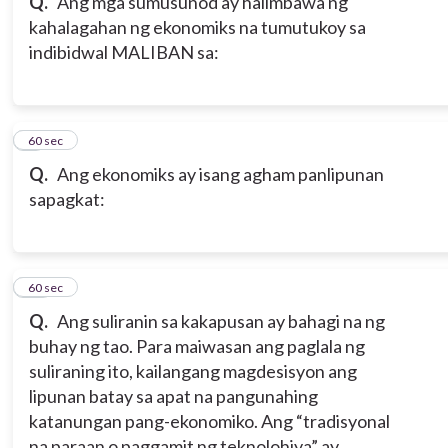
Q.
Ang mga sumusunod ay halimbawa ng
kahalagahan ng ekonomiks na tumutukoy sa
indibidwal MALIBAN sa:
9
60 sec
Q.
Ang ekonomiks ay isang agham panlipunan
sapagkat:
10
60 sec
Q.
Ang suliranin sa kakapusan ay bahagi na ng
buhay ng tao. Para maiwasan ang paglala ng
suliraning ito, kailangang magdesisyon ang
lipunan batay sa apat na pangunahing
katanungan pang-ekonomiko. Ang “tradisyonal
na paraan o paggamit ng teknolohiya” ay