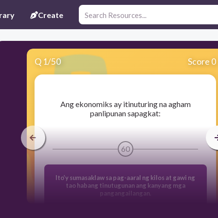
rary
Create
Q
1
/
50
Score 0
​Ang ekonomiks ay itinuturing na agham
panlipunan sapagkat:
60
Ito’y sumasaklaw sa pag-aaral ng kilos at gawi ng
tao habang tinutugunan ang kanyang mga
pangangailangan.