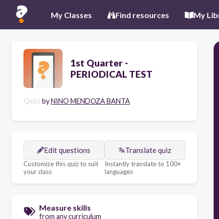
My Classes
Find resources
My Lib
1st Quarter -
PERIODICAL TEST
Quiz
by
NINO MENDOZA BANTA
Edit questions
Translate quiz
Customize this quiz to suit
Instantly translate to 100+
your class
languages
Measure skills
from any curriculum