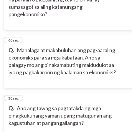
sumasagot sa aling katanungang
pangekonomiko?
11
60 sec
Q.
Mahalaga at makabuluhan ang pag-aaral ng
ekonomiks para sa mga kabataan. Ano sa
palagay mo ang pinakamabuting maidudulot sa
iyo ng pagkakaroon ng kaalaman sa ekonomiks?
12
30 sec
Q.
Ano ang tawag sa pagtatakda ng mga
pinagkukunang yaman upang matugunan ang
kagustuhan at pangangailangan?