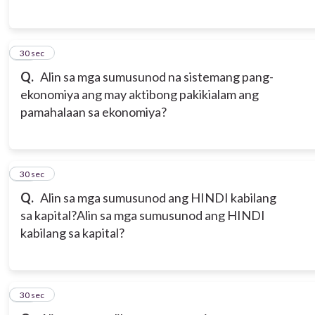
16
30 sec
Q.
Alin sa mga sumusunod na sistemang pang-
ekonomiya ang may aktibong pakikialam ang
pamahalaan sa ekonomiya?
17
30 sec
Q.
Alin sa mga sumusunod ang HINDI kabilang
sa kapital?Alin sa mga sumusunod ang HINDI
kabilang sa kapital?
18
30 sec