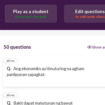
Ito’y pamamahagi ng kita ng pamahalaan sa mga
taong bayan.
Play as a student
Edit questions
to try out the quiz
to suit your class
Ito’y pagsasama-sama ng mga datos para pag-
aralan ang bilang ng mga nandarayuhan sa bansa.
Ito’y paghahati ng mga limitadong pinagkukunang
yaman ng lipunan.
50 questions
Show a
1
60 sec
Q.
Ang ekonomiks ay itinuturing na agham
panlipunan sapagkat:
2
60 sec
Q.
Bakit dapat matutunan ng bawat