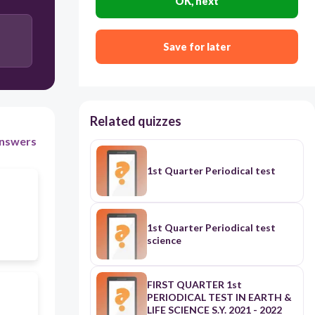
OK, next
Pinahahalagahan nito ang ating kalikasan.
Save for later
Nalalaman dito ang wastong paggamit ng
limitadong pinagkukunang yaman.
Related quizzes
nswers
1st Quarter Periodical test
1st Quarter Periodical test
science
FIRST QUARTER 1st
PERIODICAL TEST IN EARTH &
LIFE SCIENCE S.Y. 2021 - 2022