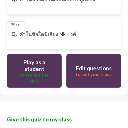
10
30 sec
Q.
คำในข้อใดมีเสียง Nk = งค์
Play as a
Edit questions
student
to suit your class
to try out the
quiz
Give this quiz to my class