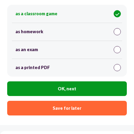
as a classroom game
as homework
as an exam
as a printed PDF
OK, next
Save for later