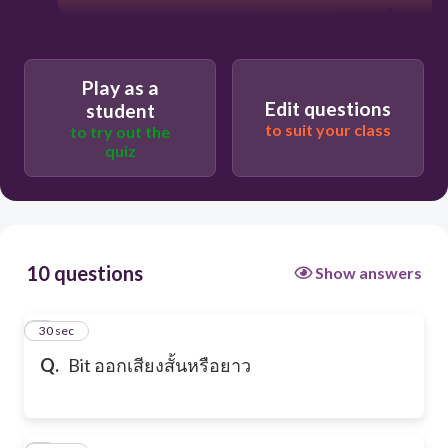
Play as a
Edit questions
student
to suit your class
to try out the
quiz
10 questions
Show answers
1
30 sec
Q.
Bit ออกเสียงสั้นหรือยาว