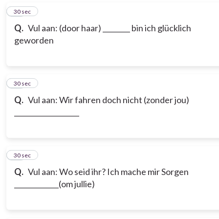
16
30 sec
Q.
Vul aan: (door haar) ________ bin ich glücklich
geworden
17
30 sec
Q.
Vul aan: Wir fahren doch nicht (zonder jou)
___________________
18
30 sec
Q.
Vul aan: Wo seid ihr? Ich mache mir Sorgen
_____________(om jullie)