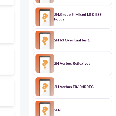
2H.Group 5: Mixed LS & ESS
Focus
2H b3 Over taal les 1
2H Verbos Reflexivos
2H Verbos ER/IR/IRREG
2H/I