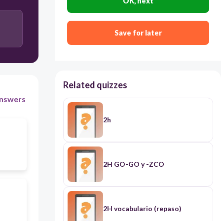
OK, next
Save for later
Related quizzes
nswers
2h
2H GO-GO y -ZCO
2H vocabulario (repaso)