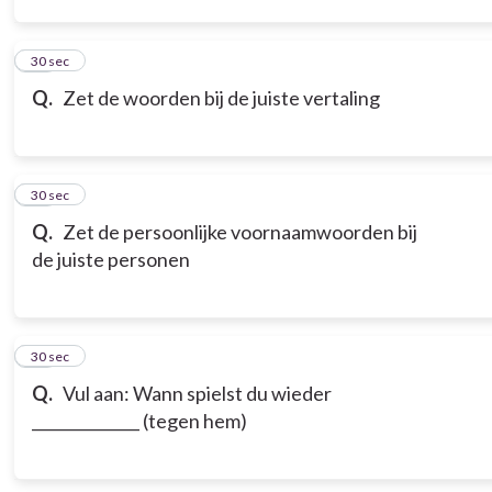
13
30 sec
Q.
Zet de woorden bij de juiste vertaling
14
30 sec
Q.
Zet de persoonlijke voornaamwoorden bij
de juiste personen
15
30 sec
Q.
Vul aan: Wann spielst du wieder
______________ (tegen hem)