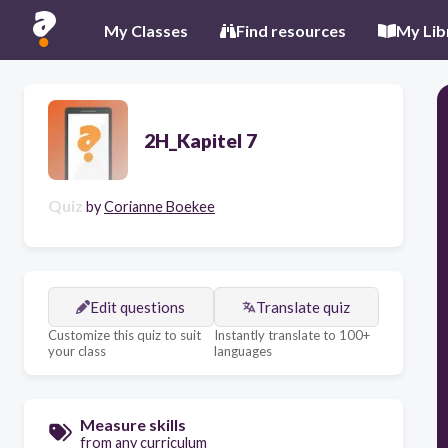
My Classes
Find resources
My Lib
2H_Kapitel 7
Quiz
by
Corianne Boekee
Edit questions
Translate quiz
Customize this quiz to suit
Instantly translate to 100+
your class
languages
Measure skills
from any curriculum