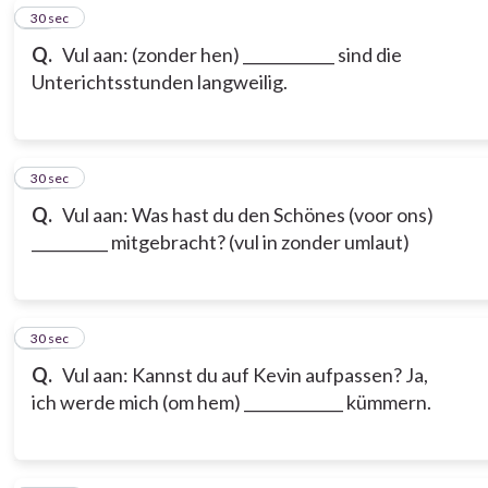
19
30 sec
Q.
Vul aan: (zonder hen) ____________ sind die
Unterichtsstunden langweilig.
20
30 sec
Q.
Vul aan: Was hast du den Schönes (voor ons)
__________ mitgebracht? (vul in zonder umlaut)
21
30 sec
Q.
Vul aan: Kannst du auf Kevin aufpassen? Ja,
ich werde mich (om hem) _____________ kümmern.