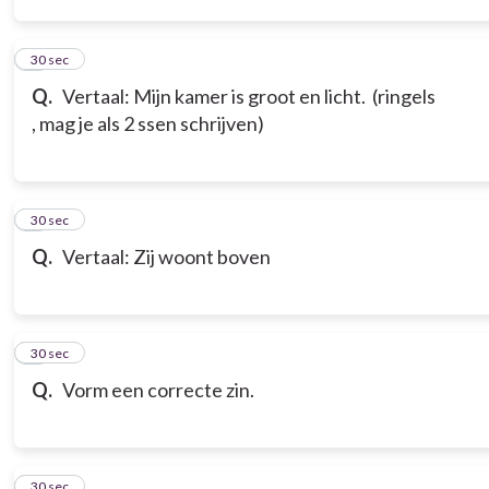
3
30 sec
Q.
Vertaal: Mijn kamer is groot en licht. (ringels
, mag je als 2 ssen schrijven)
4
30 sec
Q.
Vertaal: Zij woont boven
5
30 sec
Q.
Vorm een correcte zin.
6
30 sec