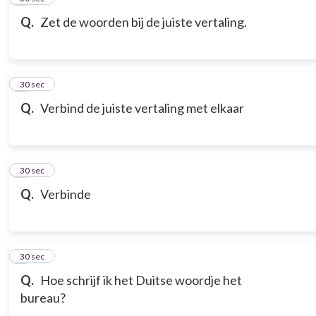
Q.
Zet de woorden bij de juiste vertaling.
7
30 sec
Q.
Verbind de juiste vertaling met elkaar
8
30 sec
Q.
Verbinde
9
30 sec
Q.
Hoe schrijf ik het Duitse woordje het
bureau?