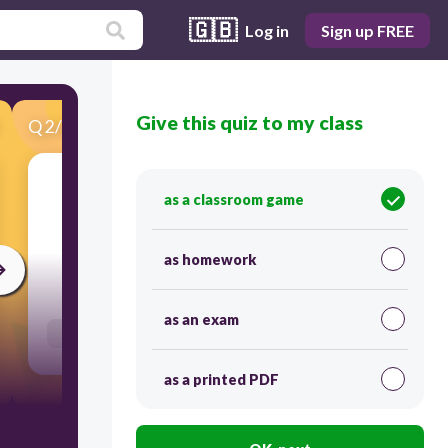
🇬🇧
Log in
Sign up FREE
Give this quiz to my class
Q
2
/
27
Score 0
as a classroom game
​Vertaal: de slaapkamers
as homework
30
as an exam
Users enter free text
as a printed PDF