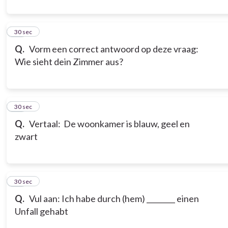
10
30 sec
Q.
Vorm een correct antwoord op deze vraag:
Wie sieht dein Zimmer aus?
11
30 sec
Q.
Vertaal: De woonkamer is blauw, geel en
zwart
12
30 sec
Q.
Vul aan: Ich habe durch (hem) ________ einen
Unfall gehabt