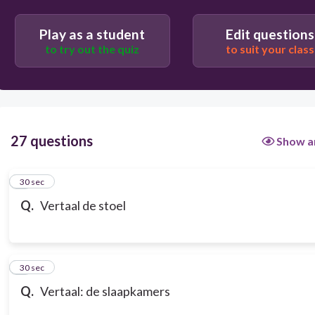
Play as a student
Edit questions
to try out the quiz
to suit your class
27 questions
Show a
1
30 sec
Q.
Vertaal de stoel
2
30 sec
Q.
Vertaal: de slaapkamers