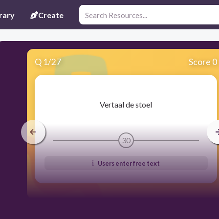
rary
Create
Q
1
/
27
Score 0
​Vertaal de stoel
30
Users enter free text