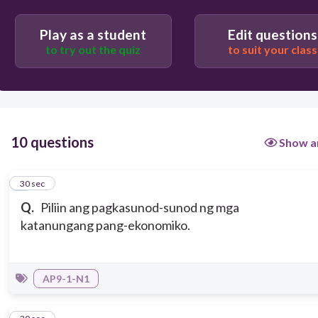
Play as a student
Edit questions
to try out the quiz
to suit your class
10 questions
Show a
1
30 sec
Q.
Piliin ang pagkasunod-sunod ng mga
katanungang pang-ekonomiko.
AP9-1-N1