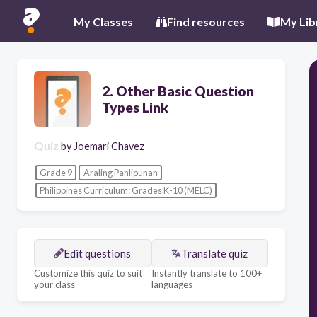
My Classes
Find resources
My Lib
2. Other Basic Question
Types Link
Quiz
by
Joemari Chavez
Grade 9
Araling Panlipunan
Philippines Curriculum: Grades K-10 (MELC)
Edit questions
Translate quiz
Customize this quiz to suit
Instantly translate to 100+
your class
languages