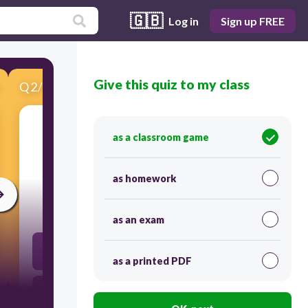
🇬🇧
Log in
Sign up FREE
Give this quiz to my class
Q
2
/
10
Score 0
as a classroom game
​Alin sa mga sumusunod ang kasama sa araw-
araw na pangangailangan ng tao?
as homework
30
as an exam
alahas
as a printed PDF
kotse