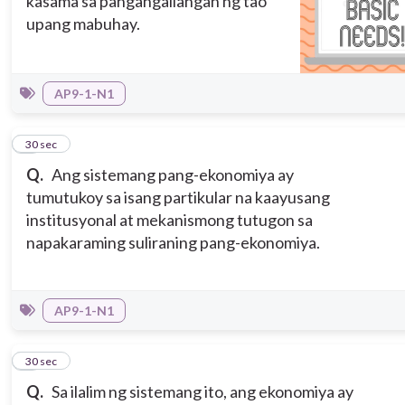
kasama sa pangangailangan ng tao
upang mabuhay.
AP9-1-N1
7
30 sec
Q.
Ang sistemang pang-ekonomiya ay
tumutukoy sa isang partikular na kaayusang
institusyonal at mekanismong tutugon sa
napakaraming suliraning pang-ekonomiya.
AP9-1-N1
8
30 sec
Q.
Sa ilalim ng sistemang ito, ang ekonomiya ay