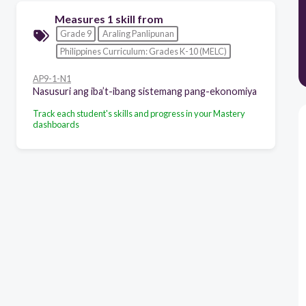
Measures 1 skill from
Grade 9
Araling Panlipunan
Philippines Curriculum: Grades K-10 (MELC)
AP9-1-N1
Nasusuri ang iba’t-ibang sistemang pang-ekonomiya
Track each student's skills and progress in your Mastery
dashboards