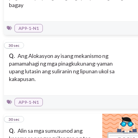
bagay
AP9-1-N1
5
30 sec
Q.
Ang Alokasyon ay isang mekanismo ng
pamamahagi ng mga pinagkukunang-yaman
upang lutasin ang suliranin ng lipunan ukol sa
kakapusan.
AP9-1-N1
6
30 sec
Q.
Alin sa mga sumusunod ang