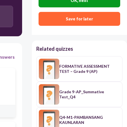
OK, next
computer
Save for later
multiplem://bigas:tubig
Related quizzes
nswers
FORMATIVE ASSESSMENT
TEST – Grade 9 (AP)
Grade 9-AP_Summative
Test_Q4
Q4-M1-PAMBANSANG
KAUNLARAN