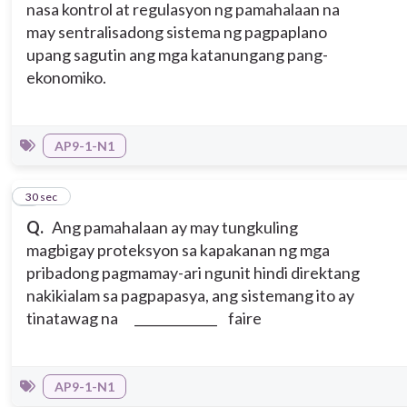
nasa kontrol at regulasyon ng pamahalaan na
may sentralisadong sistema ng pagpaplano
upang sagutin ang mga katanungang pang-
ekonomiko.
AP9-1-N1
9
30 sec
Q.
Ang pamahalaan ay may tungkuling
magbigay proteksyon sa kapakanan ng mga
pribadong pagmamay-ari ngunit hindi direktang
nakikialam sa pagpapasya, ang sistemang ito ay
tinatawag na _____________ faire
AP9-1-N1