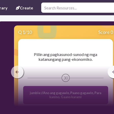
rary
Create
Q
1
/
10
Score 0
​Piliin ang pagkasunod-sunod ng mga
katanungang pang-ekonomiko.
30
jumble://Ano ang gagawin, Paano gagawin, Para
kanino, Gaano karami