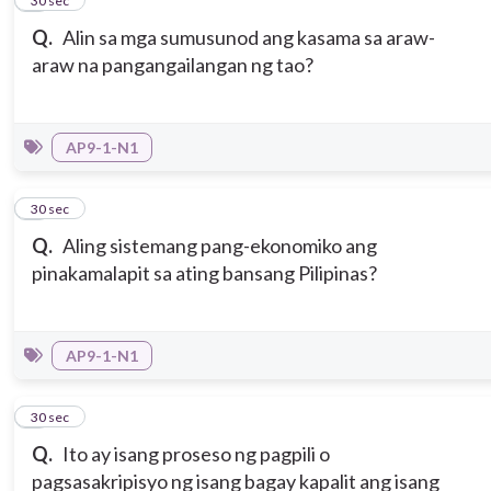
2
30 sec
Q.
Alin sa mga sumusunod ang kasama sa araw-
araw na pangangailangan ng tao?
AP9-1-N1
3
30 sec
Q.
Aling sistemang pang-ekonomiko ang
pinakamalapit sa ating bansang Pilipinas?
AP9-1-N1
4
30 sec
Q.
Ito ay isang proseso ng pagpili o
pagsasakripisyo ng isang bagay kapalit ang isang