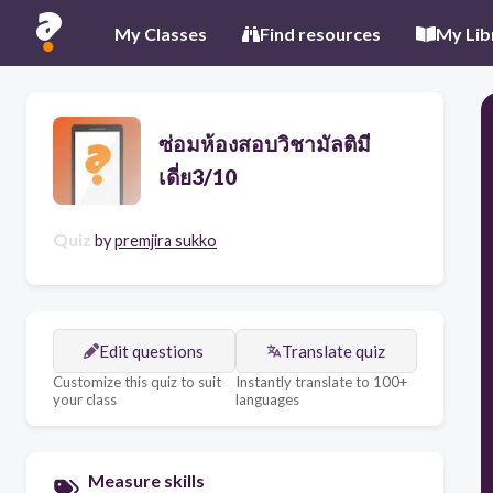
My Classes
Find resources
My Lib
ซ่อมห้องสอบวิชามัลติมี
เดี่ย3/10
Quiz
by
premjira sukko
Edit questions
Translate quiz
Customize this quiz to suit
Instantly translate to 100+
your class
languages
Measure skills