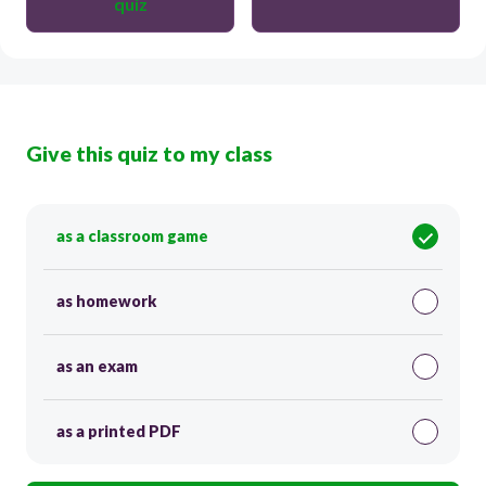
quiz
Give this quiz to my class
as a classroom game
as homework
as an exam
as a printed PDF