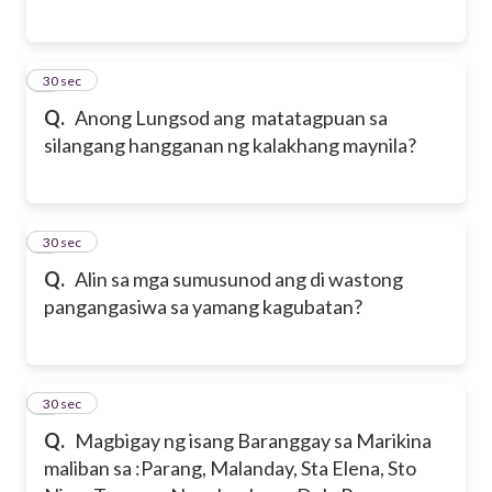
5
30 sec
Q.
Anong Lungsod ang matatagpuan sa
silangang hangganan ng kalakhang maynila?
6
30 sec
Q.
Alin sa mga sumusunod ang di wastong
pangangasiwa sa yamang kagubatan?
7
30 sec
Q.
Magbigay ng isang Baranggay sa Marikina
maliban sa :
Parang, Malanday, Sta Elena, Sto