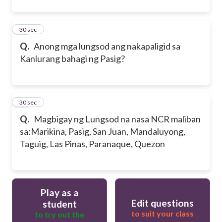
11
30 sec
Q.
Anong mga lungsod ang nakapaligid sa
Kanlurang bahagi ng Pasig?
12
30 sec
Q.
Magbigay ng Lungsod na nasa NCR maliban
sa:
Marikina, Pasig, San Juan, Mandaluyong,
Taguig, Las Pinas, Paranaque, Quezon
Play as a
Edit questions
student
to suit your class
to try out the