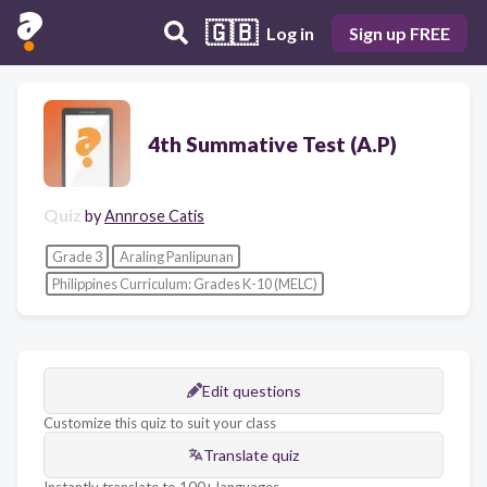
🇬🇧
Log in
Sign up FREE
4th Summative Test (A.P)
Quiz
by
Annrose Catis
Grade 3
Araling Panlipunan
Philippines Curriculum: Grades K-10 (MELC)
Edit questions
Customize this quiz to suit your class
Translate quiz
Instantly translate to 100+ languages