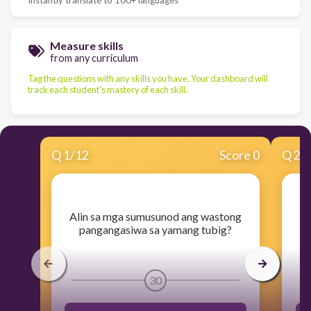
Measure skills
from any curriculum
Tag the questions with any skills you have. Your dashboard will
track each student's mastery of each skill.
Q
1
/
12
Score 0
Q
2
/
​Alin sa mga sumusunod ang wastong
​A
pangangasiwa sa yamang tubig?
p
30