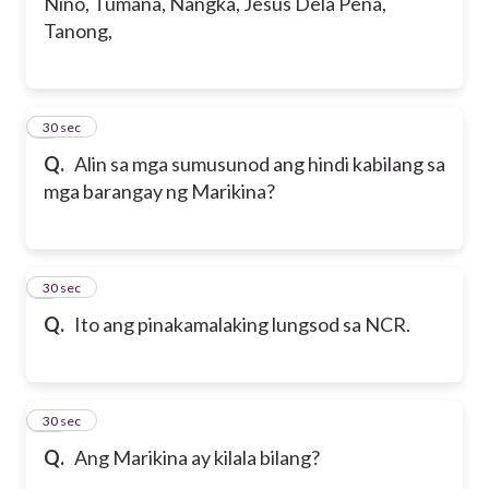
Nino, Tumana, Nangka, Jesus Dela Pena,
Tanong,
8
30 sec
Q.
Alin sa mga sumusunod ang hindi kabilang sa
mga barangay ng Marikina?
9
30 sec
Q.
Ito ang pinakamalaking lungsod sa NCR.
10
30 sec
Q.
Ang Marikina ay kilala bilang?