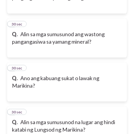
2
30 sec
Q.
Alin sa mga sumusunod ang wastong
pangangasiwa sa yamang mineral?
3
30 sec
Q.
Ano ang kabuang sukat o lawak ng
Marikina?
4
30 sec
Q.
Alin sa mga sumusunod na lugar ang hindi
katabi ng Lungsod ng Marikina?