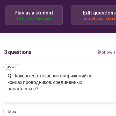
Play as a student
Edit questions
to try out the quiz
to suit your class
3 questions
Show a
1
45 sec
Q.
Каково соотношение напряжений на
концах проводников, со­единенных
параллельно?
2
45 sec