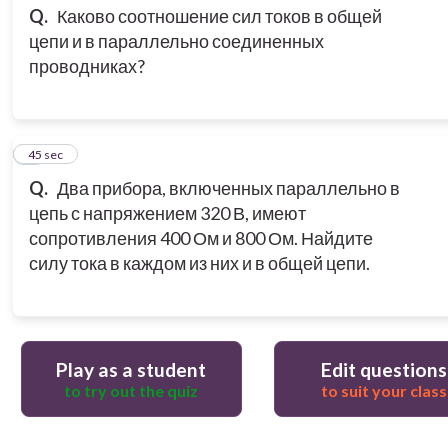
Q.
Каково соотношение сил токов в общей
цепи и в параллельно соединенных
проводниках?
3
45 sec
Q.
Два прибора, включенных параллельно в
цепь с напряжением 320 В, имеют
сопротивления 400 Ом и 800 Ом. Найдите
силу тока в каждом из них и в общей цепи.
Play as a student
Edit questions
to try out the quiz
to suit your class