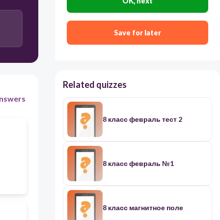
OK, next
цепи
Save for later
Related quizzes
nswers
8 класс февраль тест 2
8 класс февраль №1
8 класс магнитное поле