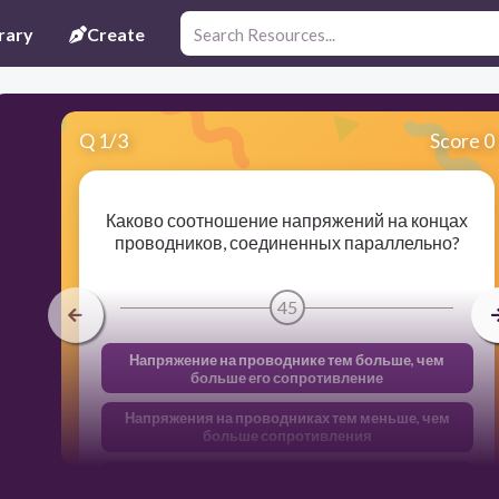
rary
Create
Q
1
/
3
Score 0
Каково соотношение напряжений на концах
проводников, со­единенных параллельно?
45
Напряжение на проводнике тем больше, чем
больше его со­противление
Напряжения на проводниках тем меньше, чем
больше со­противления
Напряжения на всех проводниках одинаковы