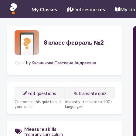
My Classes
Find resources
My Lib
8 класс февраль №2
Quiz
by
Культикова Светлана Андреевна
Edit questions
Translate quiz
Customize this quiz to suit
Instantly translate to 100+
your class
languages
Measure skills
from any curriculum