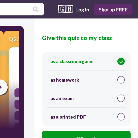
🇬🇧
Log in
Sign up FREE
Give this quiz to my class
Q
2
/
10
Score 0
What does Alice do after she gets up?
as a classroom game
30
as homework
Drinks coffee
as an exam
Makes lunch
Does homework
as a printed PDF
Plays football