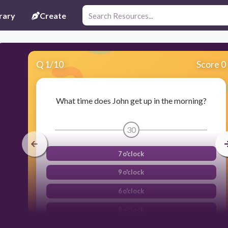
rary
Create
Q
1
/
10
Score 0
What time does John get up in the morning?
30
7 o'clock
9 o'clock
6 o'clock
8 o'clock