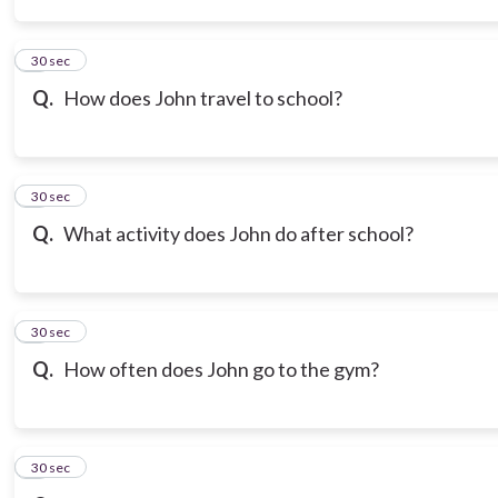
3
30 sec
Q.
How does John travel to school?
4
30 sec
Q.
What activity does John do after school?
5
30 sec
Q.
How often does John go to the gym?
6
30 sec