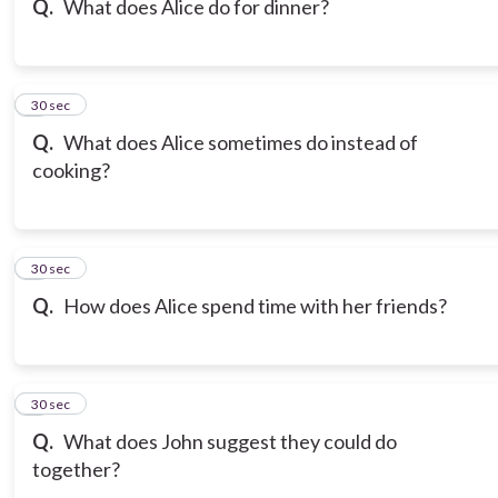
Q.
What does Alice do for dinner?
7
30 sec
Q.
What does Alice sometimes do instead of
cooking?
8
30 sec
Q.
How does Alice spend time with her friends?
9
30 sec
Q.
What does John suggest they could do
together?