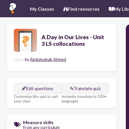
My Classes
Find resources
My Lib
A Day in Our Lives - Unit
3 LS collocations
Quiz
by
Abdulwahab Ahmed
Edit questions
Translate quiz
Customize this quiz to suit
Instantly translate to 100+
your class
languages
Measure skills
from any curriculum