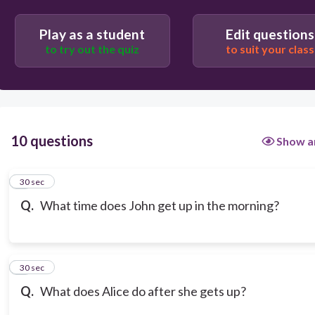
Play as a student
Edit questions
to try out the quiz
to suit your class
10 questions
Show a
1
30 sec
Q.
What time does John get up in the morning?
2
30 sec
Q.
What does Alice do after she gets up?