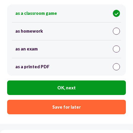
as a classroom game
as homework
as an exam
as a printed PDF
OK, next
Save for later