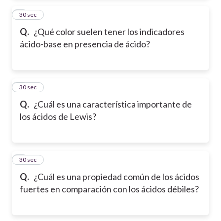
2
30 sec
Q.
¿Qué color suelen tener los indicadores
ácido-base en presencia de ácido?
3
30 sec
Q.
¿Cuál es una característica importante de
los ácidos de Lewis?
4
30 sec
Q.
¿Cuál es una propiedad común de los ácidos
fuertes en comparación con los ácidos débiles?