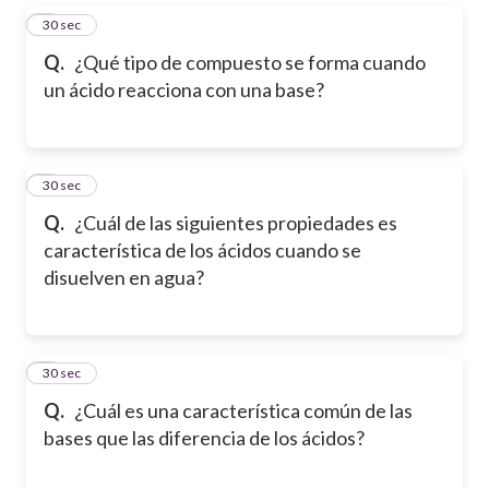
5
30 sec
Q.
¿Qué tipo de compuesto se forma cuando
un ácido reacciona con una base?
6
30 sec
Q.
¿Cuál de las siguientes propiedades es
característica de los ácidos cuando se
disuelven en agua?
7
30 sec
Q.
¿Cuál es una característica común de las
bases que las diferencia de los ácidos?