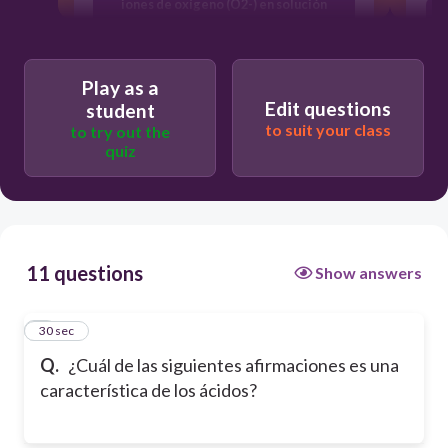
iones de oxígeno (O2-) en solución
acuosa
Son sustancias que aumentan la
concentración de iones de hidrógeno
Play as a
(H+) en solución acuosa
Edit questions
student
Son sustancias que tienen un pH mayor
to suit your class
to try out the
a 7
quiz
11 questions
Show answers
1
30 sec
Q.
¿Cuál de las siguientes afirmaciones es una
característica de los ácidos?