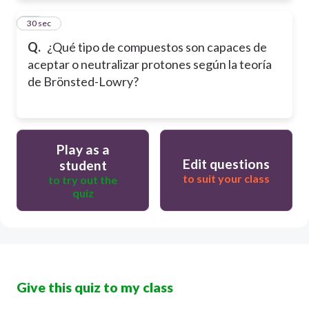
11
30 sec
Q.
¿Qué tipo de compuestos son capaces de
aceptar o neutralizar protones según la teoría
de Brönsted-Lowry?
Play as a
Edit questions
student
to suit your class
to try out the
quiz
Give this quiz to my class