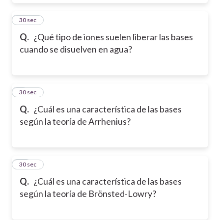
8
30 sec
Q.
¿Qué tipo de iones suelen liberar las bases
cuando se disuelven en agua?
9
30 sec
Q.
¿Cuál es una característica de las bases
según la teoría de Arrhenius?
10
30 sec
Q.
¿Cuál es una característica de las bases
según la teoría de Brönsted-Lowry?