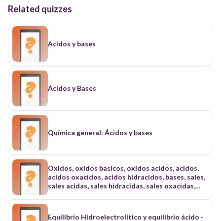
Related quizzes
Acidos y bases
Ácidos y Bases
Química general: Ácidos y bases
Oxidos, oxidos basicos, oxidos acidos, acidos,
acidos oxacidos, acidos hidracidos, bases, sales,
sales acidas, sales hidracidas, sales oxacidas,
sales acidas, sales basicas, pH, extracto de
repollo y remolacha como indicador de pH
Equilibrio Hidroelectrolítico y equilibrio ácido -