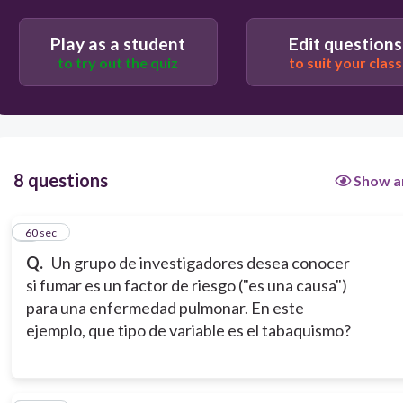
Sesgada
Play as a student
Edit questions
to try out the quiz
to suit your class
Dependiente
8 questions
Show a
1
60 sec
Q.
Un grupo de investigadores desea conocer
si fumar es un factor de riesgo ("es una causa")
para una enfermedad pulmonar. En este
ejemplo, que tipo de variable es el tabaquismo?