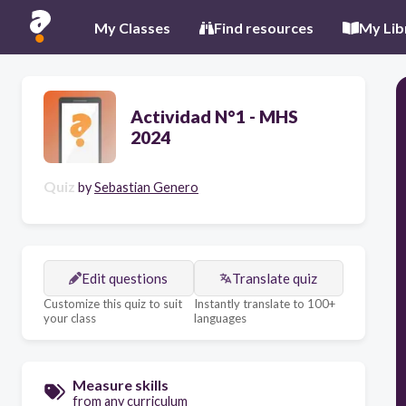
My Classes
Find resources
My Lib
Actividad N°1 - MHS
2024
Quiz
by
Sebastian Genero
Edit questions
Translate quiz
Customize this quiz to suit
Instantly translate to 100+
your class
languages
Measure skills
from any curriculum