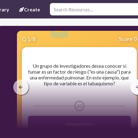
rary
Create
Q
1
/
8
Score 0
​Un grupo de investigadores desea conocer si
fumar es un factor de riesgo ("es una causa") para
una enfermedad pulmonar. En este ejemplo, que
tipo de variable es el tabaquismo?
60
Independiente