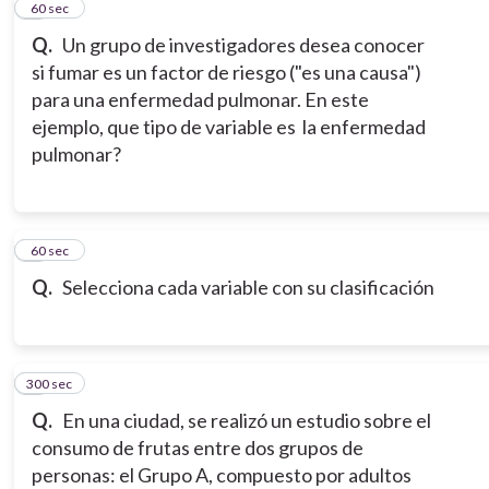
2
60 sec
Q.
Un grupo de investigadores desea conocer
si fumar es un factor de riesgo ("es una causa")
para una enfermedad pulmonar. En este
ejemplo, que tipo de variable es la enfermedad
pulmonar?
3
60 sec
Q.
Selecciona cada variable con su clasificación
300 sec
4
Q.
En una ciudad, se realizó un estudio sobre el
consumo de frutas entre dos grupos de
personas: el Grupo A, compuesto por adultos