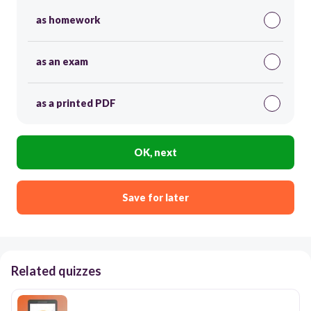
as homework
as an exam
as a printed PDF
OK, next
Save for later
Related quizzes