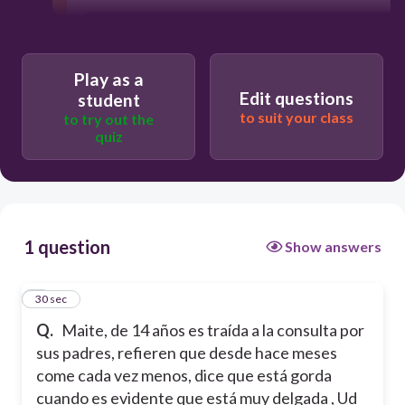
Anorexia nerviosa
Play as a
Trastorno de atracón
Edit questions
student
to suit your class
to try out the
quiz
Bulimia nerviosa
1 question
Show answers
1
30 sec
Q.
Maite, de 14 años es traída a la consulta por
sus padres, refieren que desde hace meses
come cada vez menos, dice que está gorda
cuando es evidente que está muy delgada , Ud