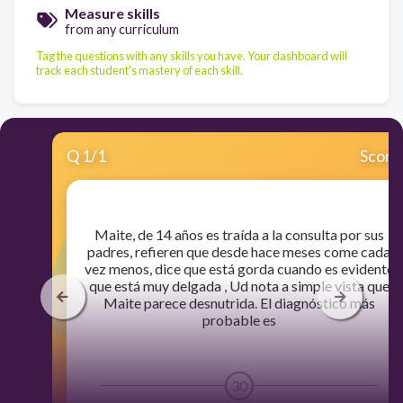
Measure skills
from any curriculum
Tag the questions with any skills you have. Your dashboard will
track each student's mastery of each skill.
Q
1
/
1
Score
​Maite, de 14 años es traída a la consulta por sus
padres, refieren que desde hace meses come cada
vez menos, dice que está gorda cuando es evidente
que está muy delgada , Ud nota a simple vista que
Maite parece desnutrida. El diagnóstico más
probable es
30