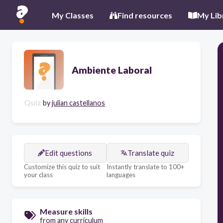
My Classes
Find resources
My Lib
Ambiente Laboral
Quiz
by
julian castellanos
Edit questions
Translate quiz
Customize this quiz to suit
Instantly translate to 100+
your class
languages
Measure skills
from any curriculum