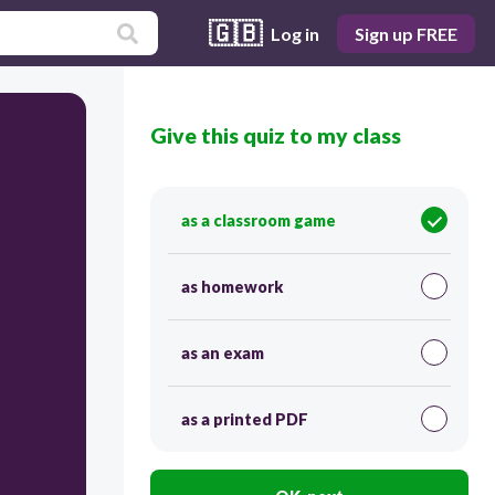
🇬🇧
Log in
Sign up FREE
Give this quiz to my class
as a classroom game
as homework
as an exam
as a printed PDF