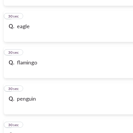
3
30 sec
Q.
eagle
4
30 sec
Q.
flamingo
5
30 sec
Q.
penguin
6
30 sec