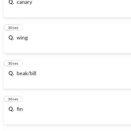
Q.
canary
7
30 sec
Q.
wing
8
30 sec
Q.
beak/bill
9
30 sec
Q.
fin