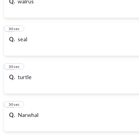
Q.
walrus
18
30 sec
Q.
seal
19
30 sec
Q.
turtle
20
30 sec
Q.
Narwhal