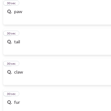
10
30 sec
Q.
paw
11
30 sec
Q.
tail
12
30 sec
Q.
claw
13
30 sec
Q.
fur