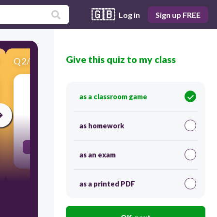
🇬🇧
Log in
Sign up FREE
Give this quiz to my class
Q
2
/
20
Score 0
owl
as a classroom game
30
as homework
el búho
as an exam
as a printed PDF