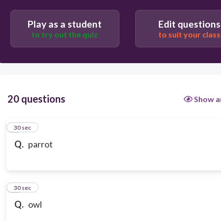
Play as a student
Edit questions
to try out the quiz
to suit your class
20 questions
Show a
1
30 sec
Q.
parrot
2
30 sec
Q.
owl