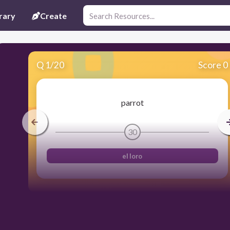
rary
Create
Q
1
/
20
Score 0
parrot
30
el loro