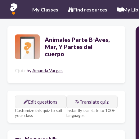
My Classes
Find resources
My Lib
Animales Parte B-Aves,
Mar, Y Partes del
cuerpo
Quiz
by
Amanda Vargas
Edit questions
Translate quiz
Customize this quiz to suit
Instantly translate to 100+
your class
languages
Measure skills