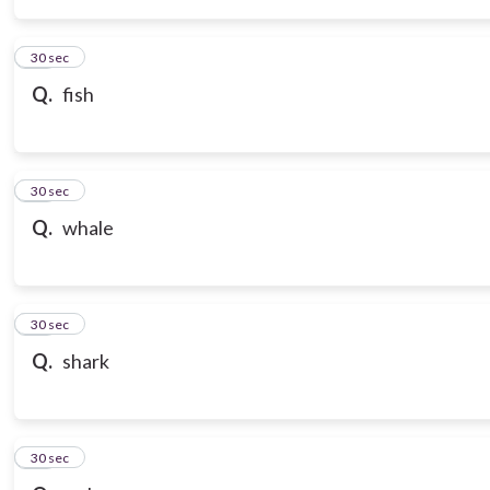
14
30 sec
Q.
fish
15
30 sec
Q.
whale
16
30 sec
Q.
shark
17
30 sec