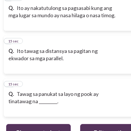
Q.
Ito ay nakatutulong sa pagsasabi kung ang
mga lugar sa mundo ay nasa hilaga o nasa timog.
9
15 sec
Q.
Ito tawag sa distansya sa pagitan ng
ekwador sa mga parallel.
10
15 sec
Q.
Tawag sa panukat sa layo ng pook ay
tinatawag na _________.