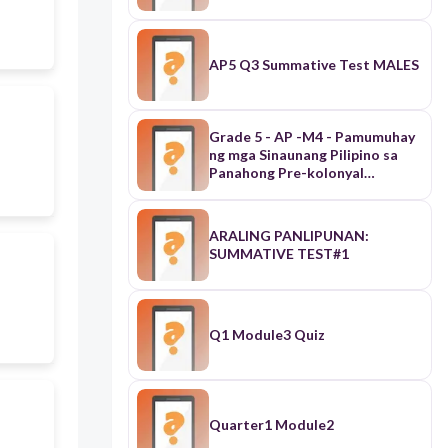
kapangyarihan ng Espanya
AP5 Q3 Summative Test MALES
Grade 5 - AP -M4 - Pamumuhay
ng mga Sinaunang Pilipino sa
Panahong Pre-kolonyal
(Tayahin)
ARALING PANLIPUNAN:
SUMMATIVE TEST#1
Q1 Module3 Quiz
Quarter1 Module2