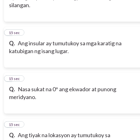
silangan.
3
15 sec
Q.
Ang insular ay tumutukoy sa mga karatig na
katubigan ng isang lugar.
4
15 sec
Q.
Nasa sukat na 0° ang ekwador at punong
meridyano.
5
15 sec
Q.
Ang tiyak na lokasyon ay tumutukoy sa