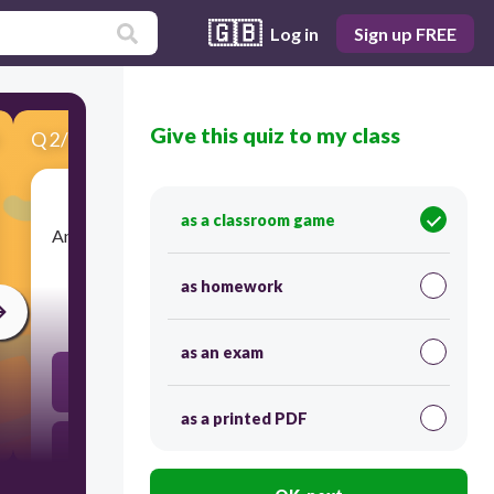
🇬🇧
Log in
Sign up FREE
Give this quiz to my class
Q
2
/
10
Score 0
as a classroom game
​Ang Pilipinas ay matatagpuan sa Timog-silangan.
as homework
15
as an exam
Mali
as a printed PDF
Tama