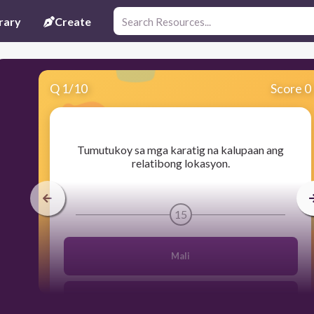
rary
Create
Q
1
/
10
Score 0
​Tumutukoy sa mga karatig na kalupaan ang
relatibong lokasyon.
15
Mali
Tama