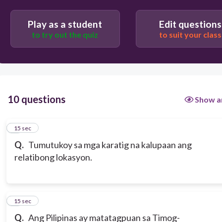
Play as a student
Edit questions
to try out the quiz
to suit your class
10 questions
Show a
1
15 sec
Q.
Tumutukoy sa mga karatig na kalupaan ang
relatibong lokasyon.
2
15 sec
Q.
Ang Pilipinas ay matatagpuan sa Timog-