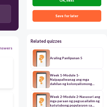
OK, next
Save for later
Related quizzes
nswers
Araling Panlipunan 5
Week 1-Module 1-
Naipapaliwanag ang mga
dahilan ng kolonyalismong
Espanyol
Week 2-Module 2-Nasusuri ang
mga paraan ng pagsasailalim ng
katutubong populasyon sa