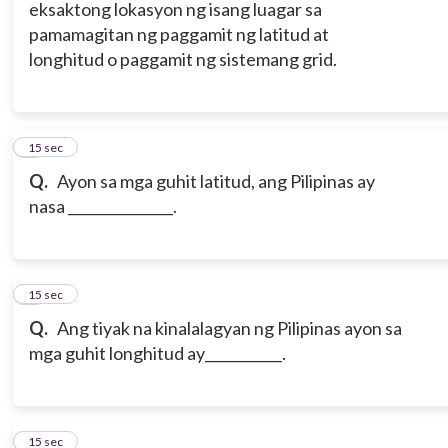
eksaktong lokasyon ng isang luagar sa
pamamagitan ng paggamit ng latitud at
longhitud o paggamit ng sistemang grid.
6
15 sec
Q.
Ayon sa mga guhit latitud, ang Pilipinas ay
nasa _______________.
7
15 sec
Q.
Ang tiyak na kinalalagyan ng Pilipinas ayon sa
mga guhit longhitud ay___________.
8
15 sec