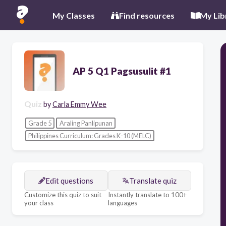
My Classes
Find resources
My Lib
AP 5 Q1 Pagsusulit #1
Quiz
by
Carla Emmy Wee
Grade 5
Araling Panlipunan
Philippines Curriculum: Grades K-10 (MELC)
Edit questions
Translate quiz
Customize this quiz to suit
Instantly translate to 100+
your class
languages