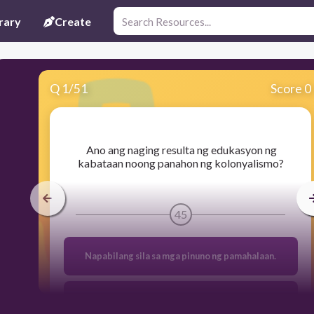
rary
Create
Q
1
/
51
Score 0
​ Ano ang naging resulta ng edukasyon ng
kabataan noong panahon ng kolonyalismo?
45
Napabilang sila sa mga pinuno ng pamahalaan.
Ginamit nila ito upang makilala sa lipunan.