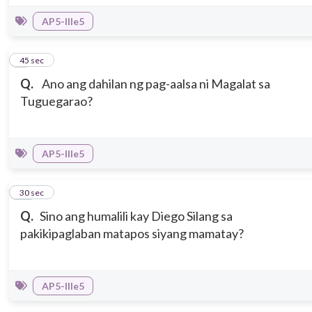
AP5-IIIe5
9
45 sec
Q.
Ano ang dahilan ng pag-aalsa ni Magalat sa
Tuguegarao?
AP5-IIIe5
10
30 sec
Q.
Sino ang humalili kay Diego Silang sa
pakikipaglaban matapos siyang mamatay?
AP5-IIIe5