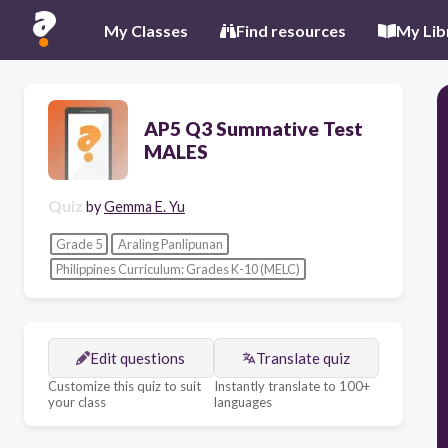
My Classes
Find resources
My Lib
AP5 Q3 Summative Test
MALES
Quiz
by
Gemma E. Yu
Grade 5
Araling Panlipunan
Philippines Curriculum: Grades K-10 (MELC)
Edit questions
Translate quiz
Customize this quiz to suit
Instantly translate to 100+
your class
languages