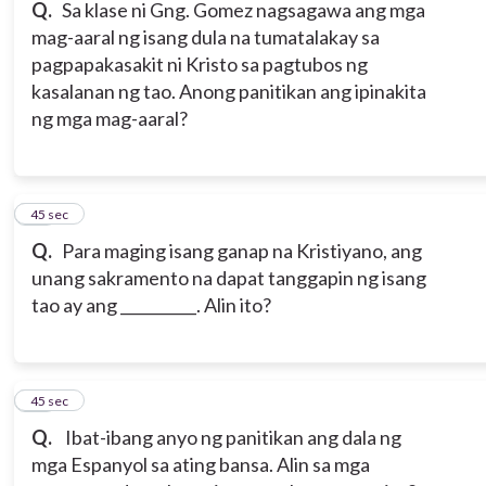
Q.
Sa klase ni Gng. Gomez nagsagawa ang mga
mag-aaral ng isang dula na tumatalakay sa
pagpapakasakit ni Kristo sa pagtubos ng
kasalanan ng tao. Anong panitikan ang ipinakita
ng mga mag-aaral?
14
45 sec
Q.
Para maging isang ganap na Kristiyano, ang
unang sakramento na dapat tanggapin ng isang
tao ay ang __________. Alin ito?
15
45 sec
Q.
Ibat-ibang anyo ng panitikan ang dala ng
mga Espanyol sa ating bansa. Alin sa mga