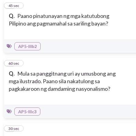
11
45 sec
Q.
Paano pinatunayan ng mga katutubong
Pilipino ang pagmamahal sa sariling bayan?
AP5-IIIb2
12
60 sec
Q.
Mula sa panggitnang uri ay umusbong ang
mga ilustrado. Paano sila nakatulong sa
pagkakaroon ng damdaming nasyonalismo?
AP5-IIIc3
13
30 sec