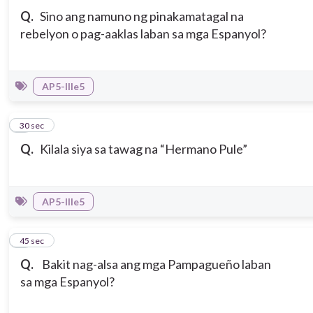
Q.
Sino ang namuno ng pinakamatagal na
rebelyon o pag-aaklas laban sa mga Espanyol?
AP5-IIIe5
7
30 sec
Q.
Kilala siya sa tawag na “Hermano Pule”
AP5-IIIe5
8
45 sec
Q.
Bakit nag-alsa ang mga Pampagueño laban
sa mga Espanyol?