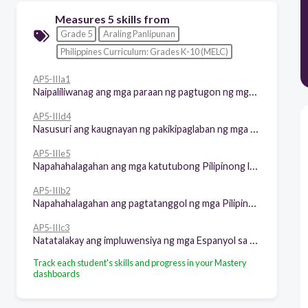
Measures 5 skills from
Grade 5
Araling Panlipunan
Philippines Curriculum: Grades K-10 (MELC)
AP5-IIIa1
Naipaliliwanag ang mga paraan ng pagtugon ng mga Pilipino sa kolonyalismong Espanyol (Hal. Pag-aalsa, pagtanggap sa kapangyarihang kolonyal/kooperasyon.
AP5-IIId4
Nasusuri ang kaugnayan ng pakikipaglaban ng mga Pilipino sa pag-usbong ng nasyonalismong Pilipino.
AP5-IIIe5
Napahahalagahan ang mga katutubong Pilipinong lumaban upang mapanatili ang kanilang kasarinlan.
AP5-IIIb2
Napahahalagahan ang pagtatanggol ng mga Pilipino laban sa kolonyalismong Espanyol
AP5-IIIc3
Natatalakay ang impluwensiya ng mga Espanyol sa kultura ng mga Pilipino.
Track each student's skills and progress in your Mastery
dashboards