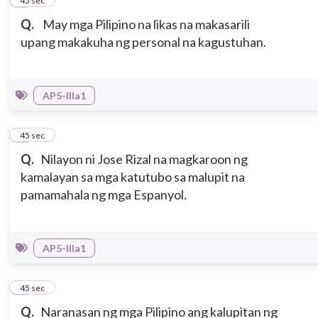
2
45 sec
Q.
May mga Pilipino na likas na makasarili
upang makakuha ng personal na kagustuhan.
AP5-IIIa1
3
45 sec
Q.
Nilayon ni Jose Rizal na magkaroon ng
kamalayan sa mga katutubo sa malupit na
pamamahala ng mga Espanyol.
AP5-IIIa1
4
45 sec
Q.
Naranasan ng mga Pilipino ang kalupitan ng