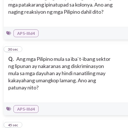
mga patakarang ipinatupad sa kolonya. Ano ang
naging reaksiyon ng mga Pilipino dahil dito?
AP5-IIId4
5
30 sec
Q.
Ang mga Pilipino mula sa iba`t-ibang sektor
ng lipunan ay nakaranas ang diskriminasyon
mula sa mga dayuhan ay hindi nanatiling may
kakayahang umangkop lamang. Ano ang
patunay nito?
AP5-IIId4
6
45 sec