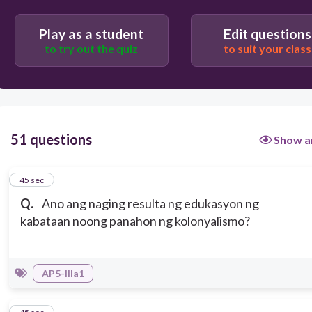
Nanatili silang tahimik sa nagaganap sa bansa.
Play as a student
Edit questions
to try out the quiz
to suit your class
Naging mulat sila at naghangad ng pagbabago.
51 questions
Show a
1
45 sec
Q.
Ano ang naging resulta ng edukasyon ng
kabataan noong panahon ng kolonyalismo?
AP5-IIIa1