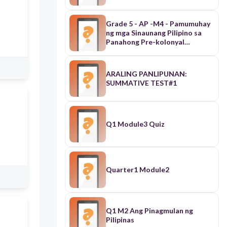
kapangyarihan ng Espanya
Grade 5 - AP -M4 - Pamumuhay
ng mga Sinaunang Pilipino sa
Panahong Pre-kolonyal
(Tayahin)
ARALING PANLIPUNAN:
SUMMATIVE TEST#1
Q1 Module3 Quiz
Quarter1 Module2
Q1 M2 Ang Pinagmulan ng
Pilipinas