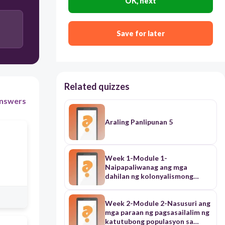
OK, next
Nagtago sila sa mga Espanyol upang malibre sa mga
Save for later
patakarang Espanyol.
Nakipagsabwatan sila sa mga Espanyol para
malibre sa mga patakaran.
Related quizzes
nswers
Araling Panlipunan 5
Week 1-Module 1-
Naipapaliwanag ang mga
dahilan ng kolonyalismong
Espanyol
Week 2-Module 2-Nasusuri ang
mga paraan ng pagsasailalim ng
katutubong populasyon sa