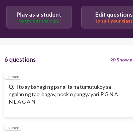
Play as a student
Edit questions
to try out the quiz
to suit your class
6 questions
Show a
1
20 sec
Q.
Ito ay bahagi ng panalita na tumutukoy sa
ngalan ng tao, bagay, pook o pangyayari.
P G N A
N L A G A N
2
20 sec