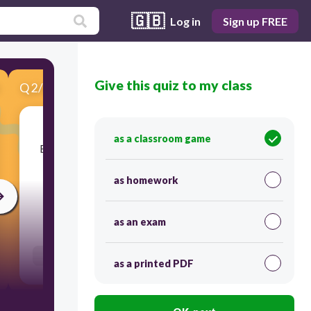
🇬🇧
Log in
Sign up FREE
Give this quiz to my class
Q
2
/
6
Score 0
as a classroom game
​Bahagi ng panalita na panghalili sa pangngalan
H P I A L N A P G
as homework
as an exam
20
Users re-arrange answers into correct order
as a printed PDF