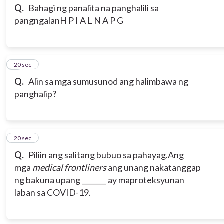
Q.
Bahagi ng panalita na panghalili sa
pangngalan
H P I A L N A P G
3
20 sec
Q.
Alin sa mga sumusunod ang halimbawa ng
panghalip?
4
20 sec
Q.
Piliin ang salitang bubuo sa pahayag.
Ang
mga
medical frontliners
ang unang nakatanggap
ng bakuna upang _______ ay maproteksyunan
laban sa COVID-19.