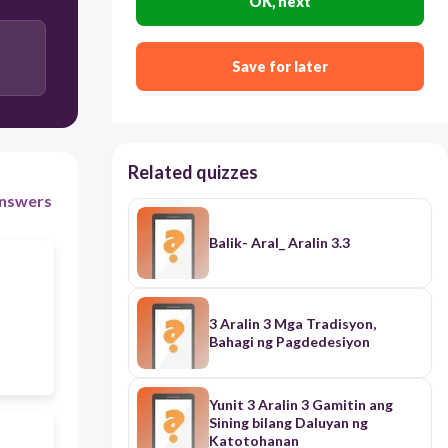
OK, next
Save for later
Related quizzes
nswers
Balik- Aral_ Aralin 3.3
3 Aralin 3 Mga Tradisyon,
Bahagi ng Pagdedesiyon
Yunit 3 Aralin 3 Gamitin ang
Sining bilang Daluyan ng
Katotohanan