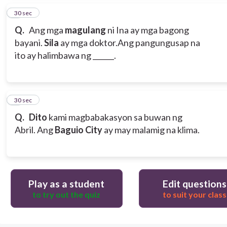
5
30 sec
Q.
Ang mga
magulang
ni Ina ay mga bagong
bayani.
Sila
ay mga doktor.
Ang pangungusap na
ito ay halimbawa ng ______.
6
30 sec
Q.
Dito
kami magbabakasyon sa buwan ng
Abril. Ang
Baguio City
ay may malamig na klima.
Play as a student
Edit questions
to try out the quiz
to suit your class