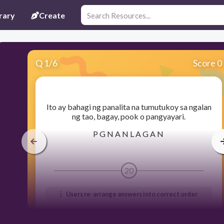
rary
Create
Q
1
/
6
Score 0
​Ito ay bahagi ng panalita na tumutukoy sa ngalan
ng tao, bagay, pook o pangyayari.
P G N A N L A G A N
20
Users re-arrange answers into correct order