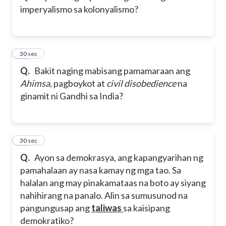
imperyalismo sa kolonyalismo?
12
30 sec
Q.
Bakit naging mabisang pamamaraan ang
Ahimsa
, pagboykot at
civil disobedience
na
ginamit ni Gandhi sa India?
13
30 sec
Q.
Ayon sa demokrasya, ang kapangyarihan ng
pamahalaan ay nasa kamay ng mga tao. Sa
halalan ang may pinakamataas na boto ay siyang
nahihirang na panalo. Alin sa sumusunod na
pangungusap ang
taliwas
sa kaisipang
demokratiko?