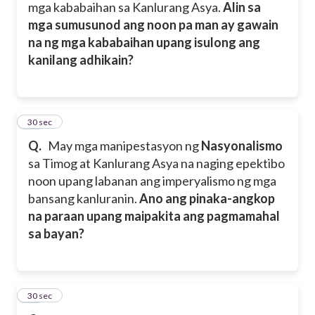
mga kababaihan sa Kanlurang Asya.
Alin sa
mga sumusunod ang noon pa man ay gawain
na ng mga kababaihan upang isulong ang
kanilang adhikain?
16
30 sec
Q.
May mga manipestasyon ng
Nasyonalismo
sa Timog at Kanlurang Asya na naging epektibo
noon upang labanan ang imperyalismo ng mga
bansang kanluranin.
Ano ang pinaka-angkop
na paraan upang maipakita ang pagmamahal
sa bayan?
17
30 sec