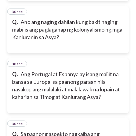
9
30 sec
Q.
Ano ang naging dahilan kung bakit naging
mabilis ang paglaganap ng kolonyalismo ng mga
Kanluranin sa Asya?
10
30 sec
Q.
Ang Portugal at Espanya ay isang maliit na
bansa sa Europa, sa paanong paraan nila
nasakop ang malalaki at malalawak na lupain at
kaharian sa Timog at Kanlurang Asya?
11
30 sec
Q.
Sa paanong aspekto nagkaiba ang