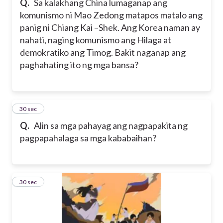
Q.
Sa kalakhang China lumaganap ang
komunismo ni Mao Zedong matapos matalo ang
panig ni Chiang Kai –Shek. Ang Korea naman ay
nahati, naging komunismo ang Hilaga at
demokratiko ang Timog. Bakit naganap ang
paghahating ito ng mga bansa?
24
30 sec
Q.
Alin sa mga pahayag ang nagpapakita ng
pagpapahalaga sa mga kababaihan?
25
30 sec