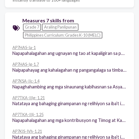
Measures 7 skills from
Grade 7
Araling Panlipunan
Philippines Curriculum: Grades K-10 (MELC)
AP7HAS-Ia-1
Napapahalagahan ang ugnayan ng tao at kapaligiran sa paghubog ng kabihasnang Asyano
AP7HAS-Ig-1.7
Naipapahayag ang kahalagahan ng pangangalaga sa timbang na kalagayang ekolohiko ng rehiyon
AP7KSA-IIc-1.4
Napaghahambing ang mga sinaunang kabihasnan sa Asya (Sumer, Indus, Tsina)
AP7TKA-IIIg- 1.21
Natataya ang bahaging ginampanan ng relihiyon sa iba’t ibang aspekto ng pamumuhay
AP7TKA-IIIj- 1.25
Napapahalagahan ang mga kontribusyon ng Timog at Kanlurang Asya sa kulturang Asyano
AP7KIS-IVh-1.21
Natataya ang bahaging ginampanan ng relihiyon sa iba’t ibang aspekto ng pamumuhay