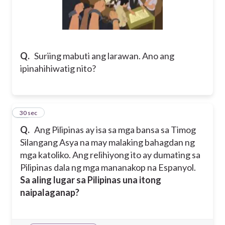
Q.
Suriing mabuti ang larawan. Ano ang
ipinahihiwatig nito?
26
30 sec
Q.
Ang Pilipinas ay isa sa mga bansa sa Timog
Silangang Asya na may malaking bahagdan ng
mga katoliko. Ang relihiyong ito ay dumating sa
Pilipinas dala ng mga mananakop na Espanyol.
Sa aling lugar sa Pilipinas una itong
naipalaganap?