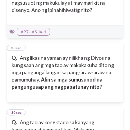
nagsusuot ng makukulay at may marikit na
disenyo. Ano ng ipinahihiwatig nito?
AP7HAS-Ia-1
2
30 sec
Q.
Ang likas na yaman ay nilikha ng Diyos na
kung saan ang mga tao ay makakakuha dito ng
mga pangangailangan sa pang-araw-araw na
pamumuhay.
Alin sa mga sumusunod na
pangungusap ang nagpapatunay nito
?
3
30 sec
Q.
Ang tao ay konektado sa kanyang
kapaligiran at yamang likas. Malaking