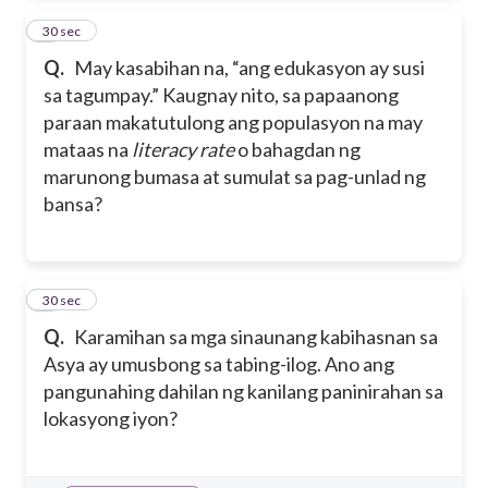
5
30 sec
Q.
May kasabihan na, “ang edukasyon ay susi
sa tagumpay.” Kaugnay nito, sa papaanong
paraan makatutulong ang populasyon na may
mataas na
literacy rate
o bahagdan ng
marunong bumasa at sumulat sa pag-unlad ng
bansa?
6
30 sec
Q.
Karamihan sa mga sinaunang kabihasnan sa
Asya ay umusbong sa tabing-ilog. Ano ang
pangunahing dahilan ng kanilang paninirahan sa
lokasyong iyon?