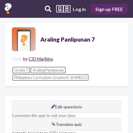
🇬🇧
Log in
Sign up FREE
Araling Panlipunan 7
Quiz
by
CID Marikina
Grade 7
Araling Panlipunan
Philippines Curriculum: Grades K-10 (MELC)
Edit questions
Customize this quiz to suit your class
Translate quiz
Instantly translate to 100+ languages