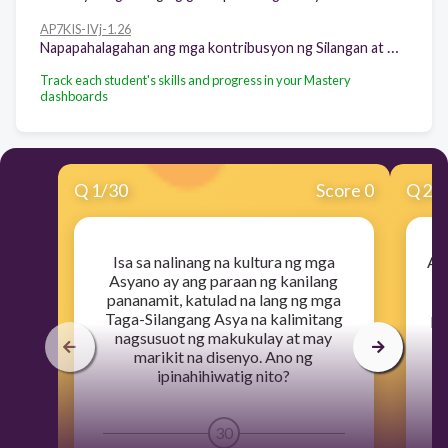
AP7KIS-IVj-1.26
Napapahalagahan ang mga kontribusyon ng Silangan at TimogSilangang Asya sa kulturang Asyano
Track each student's skills and progress in your Mastery
dashboards
Q
1
/
30
Score 0
Q
2
/
Isa sa nalinang na kultura ng mga
Ang
Asyano ay ang paraan ng kanilang
pananamit, katulad na lang ng mga
Taga-Silangang Asya na kalimitang
pa
nagsusuot ng makukulay at may
marikit na disenyo. Ano ng
s
ipinahihiwatig nito?
30