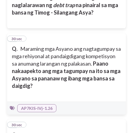
naglalarawan ng
debt trap
na pinairal sa mga
bansa ng Timog - Silangang Asya?
29
30 sec
Q.
Maraming mga Asyano ang nagtagumpay sa
mga rehiyonal at pandaigdigang kompetisyon
sa anumang larangan ng palakasan.
Paano
nakaapekto ang mga tagumpay na ito sa mga
Asyano sa pananaw ng ibang mga bansa sa
daigdig?
AP7KIS-IVj-1.26
30
30 sec