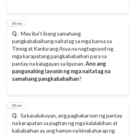
14
30 sec
Q.
May iba’t ibang samahang
pangkababaihang naitatag sa mga bansa sa
Timog at Kanlurang Asya na nagtaguyod ng
mga karapatang pangkababaihan para sa
pantay na kalagayan sa lipunan.
Ano ang
pangunahing layunin ng mga naitatag na
samahang pangkababaihan
?
15
30 sec
Q.
Sa kasalukuyan, ang pagkakaroon ng pantay
na karapatan sa pagitan ng mga kalalakihan at
kababaihan ay ang hamon na kinakaharap ng