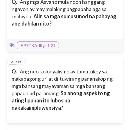
Q.
Ang mga Asyano mula noon hanggang
ngayon ay may malaking pagpapahalaga sa
relihiyon.
Alin sa mga sumusunod na pahayag
ang dahilan nito?
AP7TKA-IIIg- 1.21
18
30 sec
Q.
Ang neo-kolonyalismo ay tumutukoy sa
makabagong uri at di-tuwirang pananakop ng
mga bansang mayayaman sa mga bansang
papaunlad pa lamang.
Sa anong aspekto ng
ating lipunan ito lubos na
nakakaimpluwensiya?