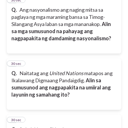
21
30 sec
Q.
Ang nasyonalismo ang naging mitsa sa
paglaya ng mga maraming bansa sa Timog-
Silangang Asya laban sa mga mananakop.
Alin
sa mga sumusunod na pahayag ang
nagpapakita ng damdaming nasyonalismo?
22
30 sec
Q.
Naitatag ang
United Nations
matapos ang
Ikalawang Digmaang Pandaigdig.
Alin sa
sumusunod ang nagpapakita na umiiral ang
layunin ng samahang ito?
23
30 sec