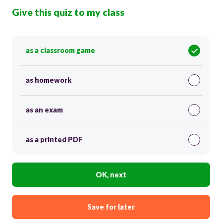
Give this quiz to my class
as a classroom game
as homework
as an exam
as a printed PDF
OK, next
Save for later