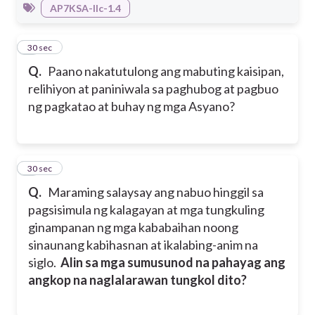
AP7KSA-IIc-1.4
7
30 sec
Q.
Paano nakatutulong ang mabuting kaisipan,
relihiyon at paniniwala sa paghubog at pagbuo
ng pagkatao at buhay ng mga Asyano?
8
30 sec
Q.
Maraming salaysay ang nabuo hinggil sa
pagsisimula ng kalagayan at mga tungkuling
ginampanan ng mga kababaihan noong
sinaunang kabihasnan at ikalabing-anim na
siglo.
Alin sa mga sumusunod na pahayag ang
angkop na naglalarawan tungkol dito?