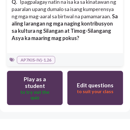
Q.
Ipagpalagay natin na isa ka sa kinatawan ng
paaralan upang dumalo sa isang kumperensya
ng mga mag-aaral sa birtwal na pamamaraan.
Sa
aling larangan ng mga naging kontribusyon
sa kultura ng Silangan at Timog-Silangang
Asya ka maaring mag pokus?
AP7KIS-IVj-1.26
Play as a
Edit questions
student
to suit your class
to try out the
quiz