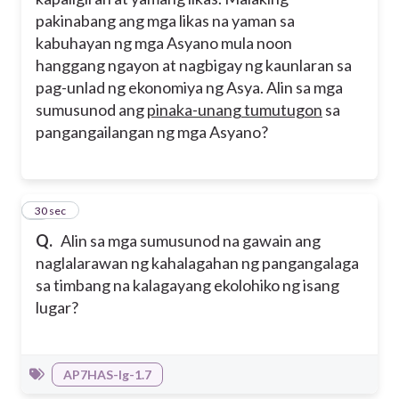
pakinabang ang mga likas na yaman sa
kabuhayan ng mga Asyano mula noon
hanggang ngayon at nagbigay ng kaunlaran sa
pag-unlad ng ekonomiya ng Asya. Alin sa mga
sumusunod ang
pinaka-unang tumutugon
sa
pangangailangan ng mga Asyano?
4
30 sec
Q.
Alin sa mga sumusunod na gawain ang
naglalarawan ng kahalagahan ng pangangalaga
sa timbang na kalagayang ekolohiko ng isang
lugar?
AP7HAS-Ig-1.7