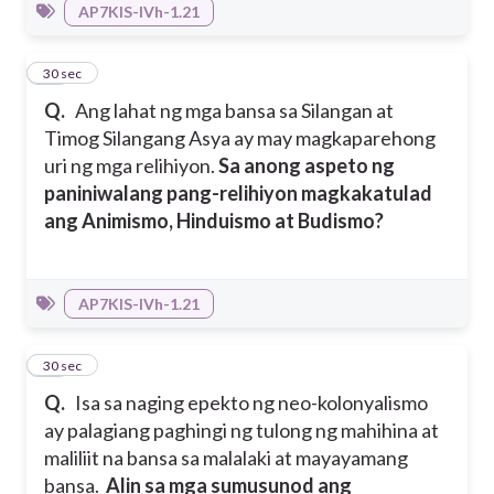
AP7KIS-IVh-1.21
27
30 sec
Q.
Ang lahat ng mga bansa sa Silangan at
Timog Silangang Asya ay may magkaparehong
uri ng mga relihiyon.
Sa anong aspeto ng
paniniwalang pang-relihiyon magkakatulad
ang Animismo, Hinduismo at Budismo?
AP7KIS-IVh-1.21
28
30 sec
Q.
Isa sa naging epekto ng neo-kolonyalismo
ay palagiang paghingi ng tulong ng mahihina at
maliliit na bansa sa malalaki at mayayamang
bansa.
Alin sa mga sumusunod ang