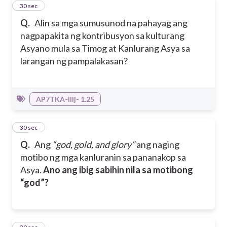
19
30 sec
Q.
Alin sa mga sumusunod na pahayag ang
nagpapakita ng kontribusyon sa kulturang
Asyano mula sa Timog at Kanlurang Asya sa
larangan ng pampalakasan?
AP7TKA-IIIj- 1.25
20
30 sec
Q.
Ang
“god, gold, and glory”
ang naging
motibo ng mga kanluranin sa pananakop sa
Asya.
Ano ang ibig sabihin nila sa motibong
“god”?