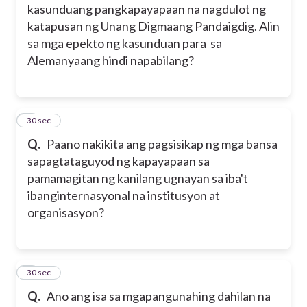
kasunduang pangkapayapaan na nagdulot ng
katapusan ng Unang Digmaang Pandaigdig. Alin
sa mga epekto ng kasunduan para sa
Alemanyaang hindi napabilang?
4
30 sec
Q.
Paano nakikita ang pagsisikap ng mga bansa
sapagtataguyod ng kapayapaan sa
pamamagitan ng kanilang ugnayan sa iba't
ibanginternasyonal na institusyon at
organisasyon?
5
30 sec
Q.
Ano ang isa sa mgapangunahing dahilan na