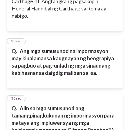
Carthage.
III. Angtangkang pagsakop ni
Heneral Hannibal ng Carthage sa Roma ay
nabigo.
9
30 sec
Q.
Ang mga sumusunod na impormasyon
may kinalamansa kaugnayan ng heograpiya
sa pagbuo at pag-unlad ng mga sinaunang
kabihasnansa daigdig maliban sa isa.
10
30 sec
Q.
Alin sa mga sumusunod ang
tamangpinagkukunan ng impormasyon para
mataya ang impluwensya ng mga
kaisipanglumaganap sa Gitnang Panahon?
A.