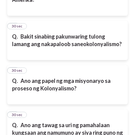
12
30 sec
Q.
Bakit sinabing pakunwaring tulong
lamang ang nakapaloob saneokolonyalismo?
13
30 sec
Q.
Ano ang papel ng mga misyonaryo sa
proseso ng Kolonyalismo?
14
30 sec
Q.
Ano ang tawag sa uri ng pamahalaan
kungsaan ang namumuno ay siya ring puno ng