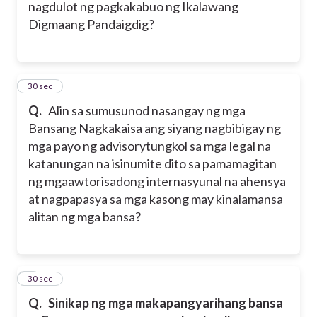
nagdulot ng pagkakabuo ng Ikalawang
Digmaang Pandaigdig?
6
30 sec
Q.
Alin sa sumusunod nasangay ng mga
Bansang Nagkakaisa ang siyang nagbibigay ng
mga payo ng advisorytungkol sa mga legal na
katanungan na isinumite dito sa pamamagitan
ng mgaawtorisadong internasyunal na ahensya
at nagpapasya sa mga kasong may kinalamansa
alitan ng mga bansa?
7
30 sec
Q.
Sinikap ng mga makapangyarihang bansa