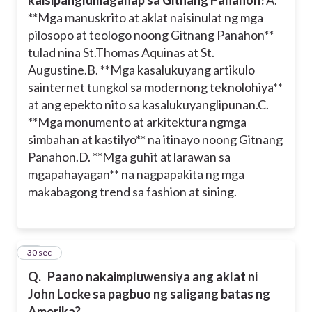
**Mga manuskrito at aklat naisinulat ng mga
pilosopo at teologo noong Gitnang Panahon**
tulad nina St.Thomas Aquinas at St.
Augustine.
B. **Mga kasalukuyang artikulo
sainternet tungkol sa modernong teknolohiya**
at ang epekto nito sa kasalukuyanglipunan.
C.
**Mga monumento at arkitektura ngmga
simbahan at kastilyo** na itinayo noong Gitnang
Panahon.
D. **Mga guhit at larawan sa
mgapahayagan** na nagpapakita ng mga
makabagong trend sa fashion at sining.
11
30 sec
Q.
Paano nakaimpluwensiya ang aklat ni
John Locke sa pagbuo ng saligang batas ng
Amerika?