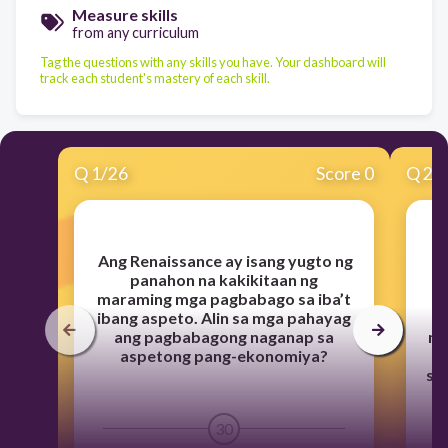
Measure skills
from any curriculum
Tag the questions with any skills you have. Your dashboard will
track each student's mastery of each skill.
Q
1
/
26
Score 0
Q
2
/
​
Ang Renaissance ay isang yugto ng
​
K
panahon na kakikitaan ng
n
maraming mga pagbabago sa iba’t
n
ibang aspeto. Alin sa mga pahayag
ang pagbabagong naganap sa
ma
aspetong pang-ekonomiya?
su
30