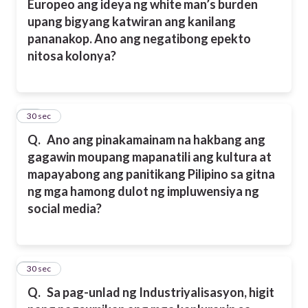
Europeo ang ideya ng white man’s burden
upang bigyang katwiran ang kanilang
pananakop. Ano ang negatibong epekto
nitosa kolonya?
20
30 sec
Q.
Ano ang pinakamainam na hakbang ang
gagawin moupang mapanatili ang kultura at
mapayabong ang panitikang Pilipino sa gitna
ng mga hamong dulot ng impluwensiya ng
social media?
21
30 sec
Q.
Sa pag-unlad ng Industriyalisasyon, higit