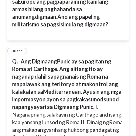
saEurope ang pagpaparami ng kanilang
armas bilang paghahanda sa
anumangdigmaan.Ano ang papel ng
militarismo sa pagsisimula ng digmaan?
8
30 sec
Q.
Ang DigmaangPunic ay sa pagitan ng
Roma at Carthage. Ang alitang ito ay
naganap dahil sapagnanais ng Roma na
mapalawak ang teritoryo at makontrol ang
kalakalan saMediterranean. Ayusin ang mga
impormasyon ayon sa pagkakasunodsunod
napangyayari sa Digmaang Punic.
I.
Naganapnang salakayin ng Carthage and isang
kaalyansang lunsod ng Roma.
II. Dinaig ngRoma
ang makapangyarihang hukbong pandagat ng