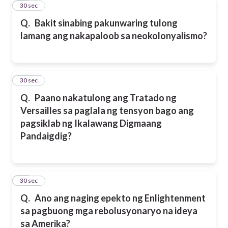
24
30 sec
Q.
Bakit sinabing pakunwaring tulong
lamang ang nakapaloob sa neokolonyalismo?
25
30 sec
Q.
Paano nakatulong ang Tratado ng
Versailles sa paglala ng tensyon bago ang
pagsiklab ng Ikalawang Digmaang
Pandaigdig?
26
30 sec
Q.
Ano ang naging epekto ng Enlightenment
sa pagbuong mga rebolusyonaryo na ideya
sa Amerika?