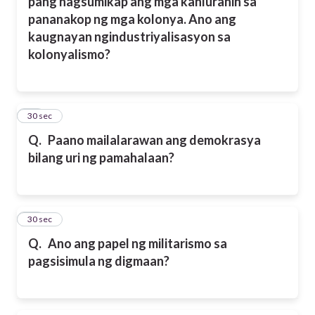
pang nagsumikap ang mga kanluranin sa
pananakop ng mga kolonya. Ano ang
kaugnayan ngindustriyalisasyon sa
kolonyalismo?
22
30 sec
Q.
Paano mailalarawan ang demokrasya
bilang uri ng pamahalaan?
23
30 sec
Q.
Ano ang papel ng militarismo sa
pagsisimula ng digmaan?