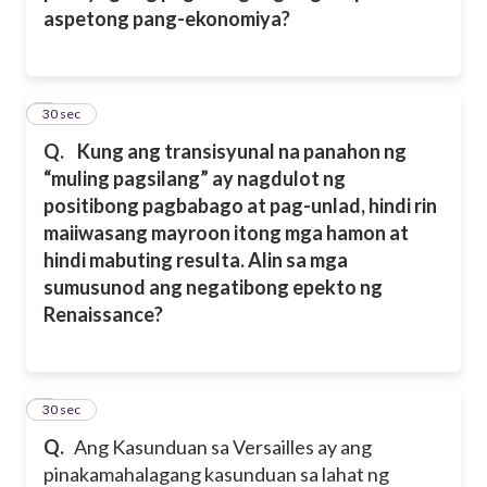
aspetong pang-ekonomiya?
2
30 sec
Q.
Kung ang transisyunal na panahon ng
“muling pagsilang” ay nagdulot ng
positibong pagbabago at pag-unlad, hindi rin
maiiwasang mayroon itong mga hamon at
hindi mabuting resulta. Alin sa mga
sumusunod ang negatibong epekto ng
Renaissance?
3
30 sec
Q.
Ang Kasunduan sa Versailles ay ang
pinakamahalagang kasunduan sa lahat ng