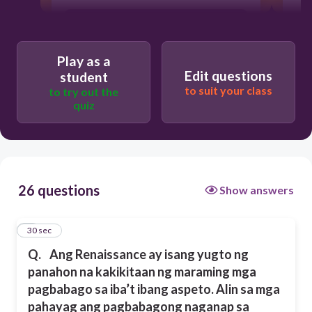
A. Ang pagiging mapang-usisa
atpagtuklas ng mga ebidensya
Play as a
Edit questions
student
D. Ang paglago ng kalakalan at pag-
to suit your class
to try out the
usbong ng mgabanker at sistema ng
quiz
pagpapautang
B. Ang pagkakaroon ng makabagong
kaalaman sa siyensya dulot ng
pagsisiyasat
26 questions
Show answers
C. Ang pag-uumpisa ng eksplorasyon
dala ng mga kagamitan sa paglalakbay
1
30 sec
Q.
Ang Renaissance ay isang yugto ng
panahon na kakikitaan ng maraming mga
pagbabago sa iba’t ibang aspeto. Alin sa mga
pahayag ang pagbabagong naganap sa