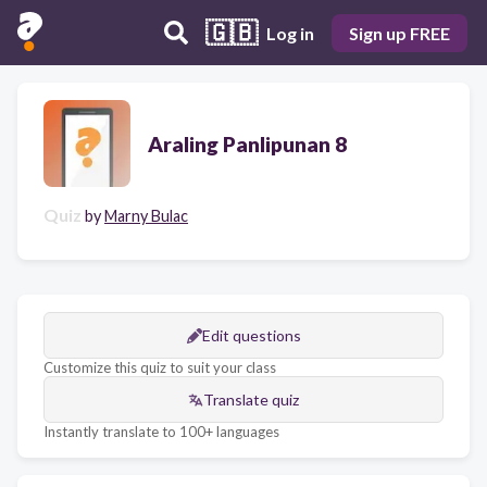
🇬🇧
Log in
Sign up FREE
Araling Panlipunan 8
Quiz
by
Marny Bulac
Edit questions
Customize this quiz to suit your class
Translate quiz
Instantly translate to 100+ languages