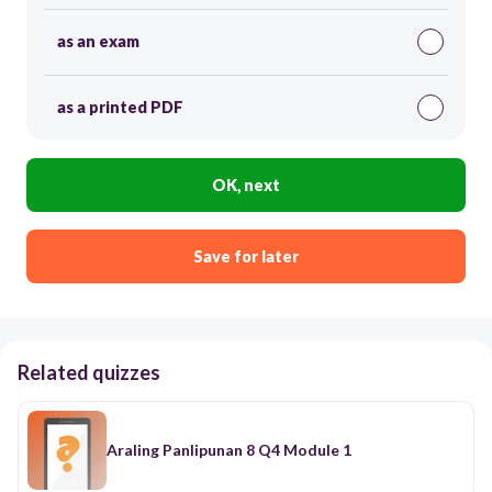
as an exam
as a printed PDF
OK, next
Save for later
Related quizzes
Araling Panlipunan 8 Q4 Module 1