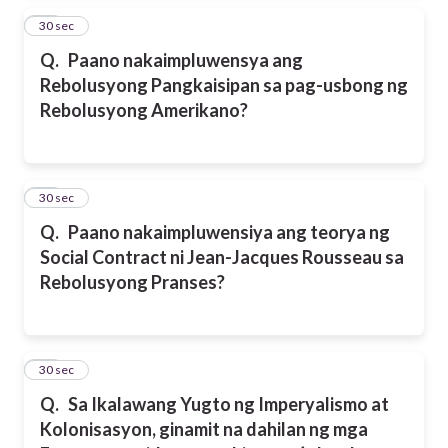
17
30 sec
Q.
Paano nakaimpluwensya ang
Rebolusyong Pangkaisipan sa pag-usbong ng
Rebolusyong Amerikano?
18
30 sec
Q.
Paano nakaimpluwensiya ang teorya ng
Social Contract ni Jean-Jacques Rousseau sa
Rebolusyong Pranses?
19
30 sec
Q.
Sa Ikalawang Yugto ng Imperyalismo at
Kolonisasyon, ginamit na dahilan ng mga