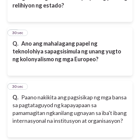
relihiyon ng estado?
15
30 sec
Q.
Ano ang mahalagang papel ng
teknolohiya sapagsisimula ng unang yugto
ng kolonyalismo ng mga Europeo?
16
30 sec
Q.
Paano nakikita ang pagsisikap ng mga bansa
sa pagtataguyod ng kapayapaan sa
pamamagitan ngkanilang ugnayan sa iba't ibang
internasyonal na institusyon at organisasyon?