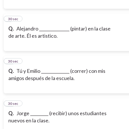
9
30 sec
Q.
Alejandro _______________ (pintar) en la clase
de arte. Él es artistico.
10
30 sec
Q.
Tú y Emilio ______________ (correr) con mis
amigos después de la escuela.
11
30 sec
Q.
Jorge _________ (recibir) unos estudiantes
nuevos en la clase.