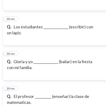
3
30 sec
Q.
Los estudiantes _______________ (escribir) con
un lapiz.
4
30 sec
Q.
Gloria y yo _______________ (bailar) en la fiesta
con mi familia.
5
30 sec
Q.
El profesor __________ (enseñar) la clase de
matematicas.