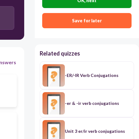
OK, next
Save for later
Related quizzes
nswers
-ER/-IR Verb Conjugations
-er & -ir verb conjugations
Unit 3 er/ir verb conjugations