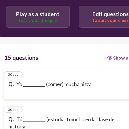
Play as a student
Edit questions
to try out the quiz
to suit your class
15 questions
Show a
1
30 sec
Q.
Yo ___________ (comer) mucha pizza.
2
30 sec
Q.
Tú ___________ (estudiar) mucho en la clase de
historia.