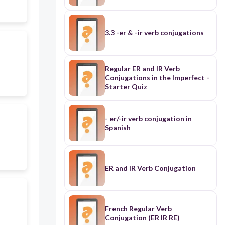
3.3 -er & -ir verb conjugations
Regular ER and IR Verb
Conjugations in the Imperfect -
Starter Quiz
- er/-ir verb conjugation in
Spanish
ER and IR Verb Conjugation
French Regular Verb
Conjugation (ER IR RE)