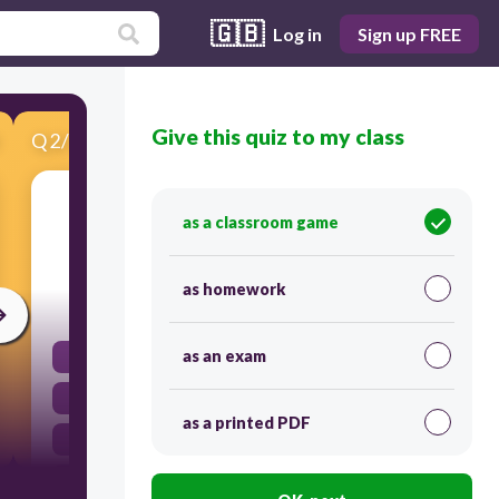
🇬🇧
Log in
Sign up FREE
Give this quiz to my class
Q
2
/
15
Score 0
Tú ___________ (estudiar) mucho en la clase de
as a classroom game
historia.
as homework
30
as an exam
estudiamos
estudia
as a printed PDF
estudias
estudies