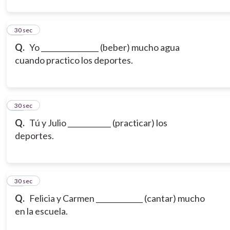
12
30 sec
Q.
Yo ________________ (beber) mucho agua
cuando practico los deportes.
13
30 sec
Q.
Tú y Julio ____________ (practicar) los
deportes.
14
30 sec
Q.
Felicia y Carmen _____________ (cantar) mucho
en la escuela.