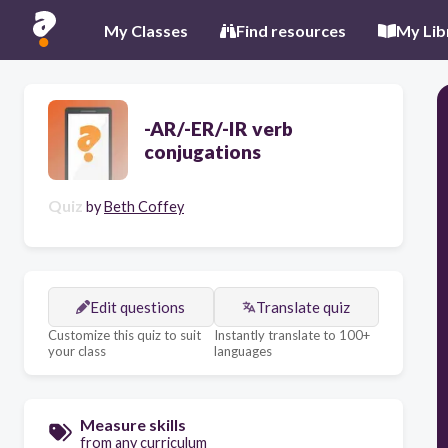
My Classes
Find resources
My Lib
-AR/-ER/-IR verb
conjugations
Quiz
by
Beth Coffey
Edit questions
Translate quiz
Customize this quiz to suit
Instantly translate to 100+
your class
languages
Measure skills
from any curriculum