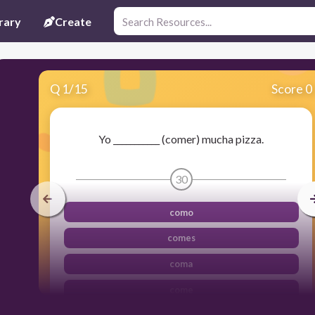
rary
Create
Q
1
/
15
Score 0
Yo ___________ (comer) mucha pizza.
30
como
comes
coma
come