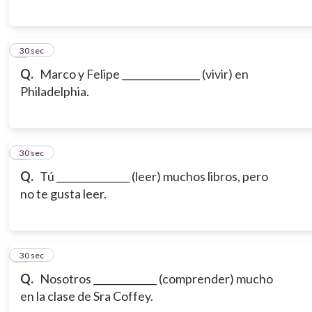
6
30 sec
Q.
Marco y Felipe ________________ (vivir) en
Philadelphia.
7
30 sec
Q.
Tú _______________ (leer) muchos libros, pero
no te gusta leer.
8
30 sec
Q.
Nosotros _____________ (comprender) mucho
en la clase de Sra Coffey.