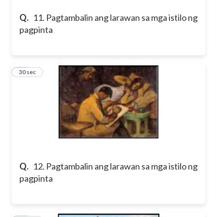
Q.
11. Pagtambalin ang larawan sa mga istilo ng
pagpinta
12
30 sec
Q.
12. Pagtambalin ang larawan sa mga istilo ng
pagpinta