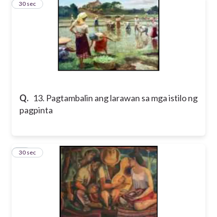
13
30 sec
Q.
13. Pagtambalin ang larawan sa mga istilo ng
pagpinta
14
30 sec