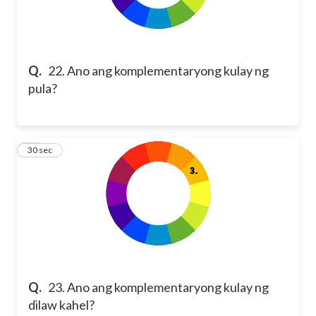
Q.
22. Ano ang komplementaryong kulay ng
pula?
23
30 sec
Q.
23. Ano ang komplementaryong kulay ng
dilaw kahel?