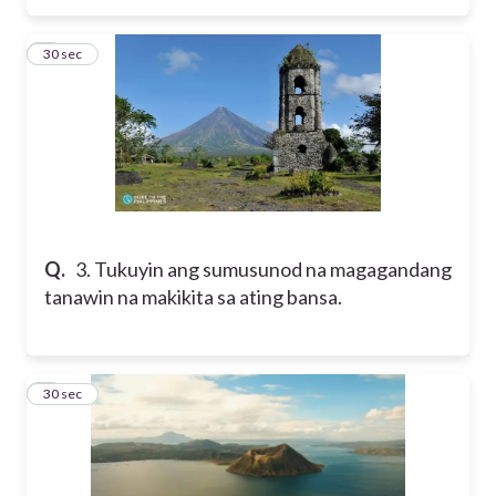
3
30 sec
Q.
3. Tukuyin ang sumusunod na magagandang
tanawin na makikita sa ating bansa.
4
30 sec