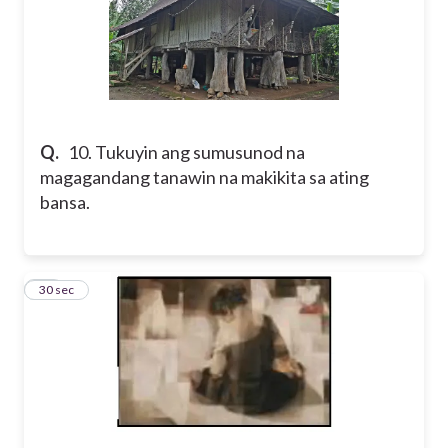
Q.
10. Tukuyin ang sumusunod na
magagandang tanawin na makikita sa ating
bansa.
11
30 sec