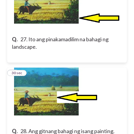
Q.
27. Ito ang pinakamadilim na bahagi ng
landscape.
28
30 sec
Q.
28. Ang gitnang bahagi ng isang painting.