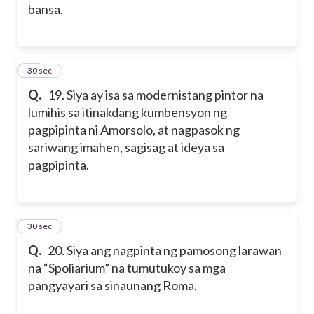
bansa.
19
30 sec
Q.
19. Siya ay isa sa modernistang pintor na
lumihis sa itinakdang kumbensyon ng
pagpipinta ni Amorsolo, at nagpasok ng
sariwang imahen, sagisag at ideya sa
pagpipinta.
20
30 sec
Q.
20. Siya ang nagpinta ng pamosong larawan
na “Spoliarium” na tumutukoy sa mga
pangyayari sa sinaunang Roma.