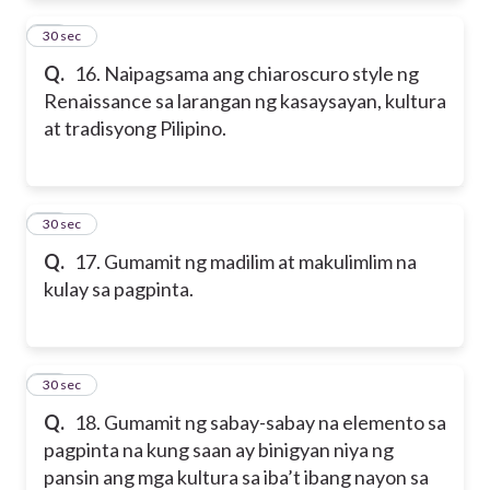
16
30 sec
Q.
16. Naipagsama ang chiaroscuro style ng
Renaissance sa larangan ng kasaysayan, kultura
at tradisyong Pilipino.
17
30 sec
Q.
17. Gumamit ng madilim at makulimlim na
kulay sa pagpinta.
18
30 sec
Q.
18. Gumamit ng sabay-sabay na elemento sa
pagpinta na kung saan ay binigyan niya ng
pansin ang mga kultura sa iba’t ibang nayon sa