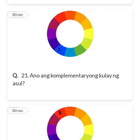
21
30 sec
Q.
21. Ano ang komplementaryong kulay ng
asul?
22
30 sec