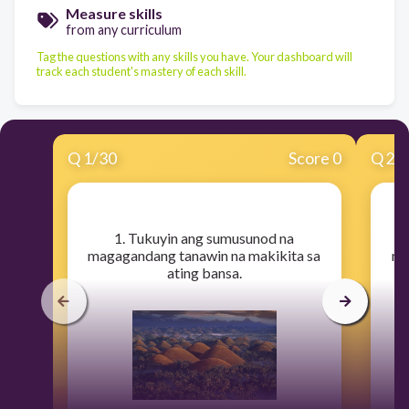
Measure skills
from any curriculum
Tag the questions with any skills you have. Your dashboard will
track each student's mastery of each skill.
Q
1
/
30
Score 0
Q
2
/
​1. Tukuyin ang sumusunod na
magagandang tanawin na makikita sa
ma
ating bansa.