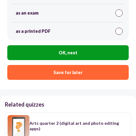
as an exam
as a printed PDF
OK, next
Save for later
Related quizzes
Arts quarter 2 (digital art and photo editing
apps)