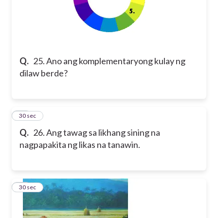
Q.
25. Ano ang komplementaryong kulay ng
dilaw berde?
26
30 sec
Q.
26. Ang tawag sa likhang sining na
nagpapakita ng likas na tanawin.
27
30 sec