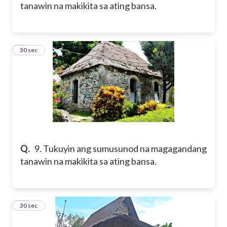
tanawin na makikita sa ating bansa.
9
30 sec
Q.
9. Tukuyin ang sumusunod na magagandang
tanawin na makikita sa ating bansa.
10
30 sec