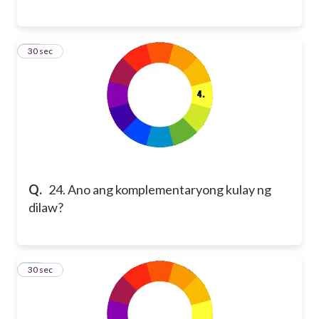
24
30 sec
Q.
24. Ano ang komplementaryong kulay ng
dilaw?
25
30 sec