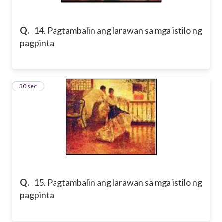
Q.
14. Pagtambalin ang larawan sa mga istilo ng
pagpinta
15
30 sec
Q.
15. Pagtambalin ang larawan sa mga istilo ng
pagpinta