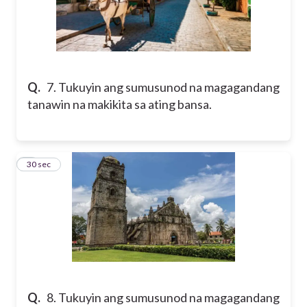
Q.
7. Tukuyin ang sumusunod na magagandang
tanawin na makikita sa ating bansa.
8
30 sec
Q.
8. Tukuyin ang sumusunod na magagandang