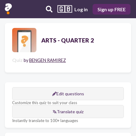
🇬🇧
Log in
Sign up FREE
ARTS - QUARTER 2
Quiz
by
BENGEN RAMIREZ
Edit questions
Customize this quiz to suit your class
Translate quiz
Instantly translate to 100+ languages