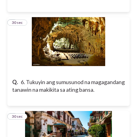
6
30 sec
Q.
6. Tukuyin ang sumusunod na magagandang
tanawin na makikita sa ating bansa.
7
30 sec