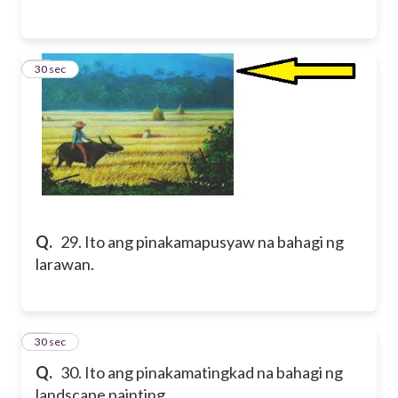
29
30 sec
Q.
29. Ito ang pinakamapusyaw na bahagi ng
larawan.
30
30 sec
Q.
30. Ito ang pinakamatingkad na bahagi ng
landscape painting.