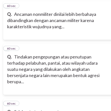
7
60 sec
Q.
Ancaman nonmiliter dinilai lebih berbahaya
dibandingkan dengan ancaman militer karena
karakteristik wujudnya yang...
8
60 sec
Q.
Tindakan pengepungan atau penutupan
terhadap pelabuhan, pantai, atau wilayah udara
suatu negara yang dilakukan oleh angkatan
bersenjata negara lain merupakan bentuk agresi
berupa...
9
60 sec