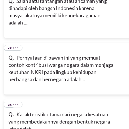
Q.
Salah satu tantangan atau ancaman yang
dihadapi oleh bangsa Indonesia karena
masyarakatnya
memiliki keanekaragaman
adalah ....
10
60 sec
Q.
Pernyataan di bawah ini yang memuat
contoh kontribusi warga negara dalam menjaga
keutuhan NKRI pada lingkup kehidupan
berbangsa dan bernegara adalah...
11
60 sec
Q.
Karakteristik utama dari negara kesatuan
yang membedakannya dengan bentuk negara
lain adalah...