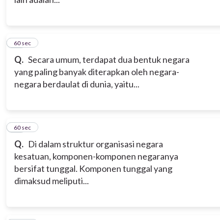
12
60 sec
Q.
Secara umum, terdapat dua bentuk negara
yang paling banyak diterapkan oleh negara-
negara berdaulat di dunia, yaitu...
13
60 sec
Q.
Di dalam struktur organisasi negara
kesatuan, komponen-komponen negaranya
bersifat tunggal. Komponen tunggal yang
dimaksud meliputi...