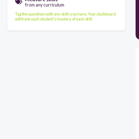
from any curriculum
Tag the questions with any skills you have. Your dashboard
will track each student's mastery of each skill.