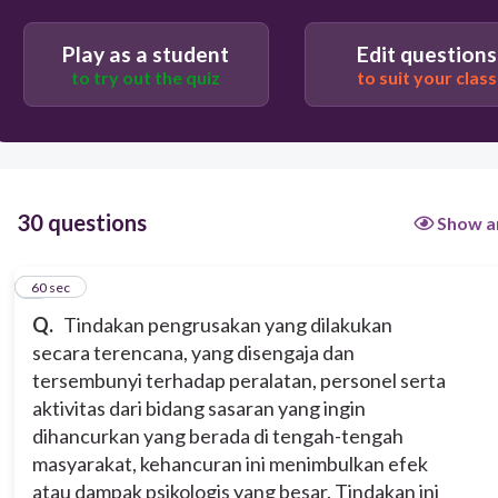
Play as a student
Edit questions
60
to try out the quiz
to suit your class
Pemberontakan bersenjata
Sabotase
30 questions
Show a
Spionase
1
60 sec
Q.
Tindakan pengrusakan yang dilakukan
Invansi
secara terencana, yang disengaja dan
tersembunyi terhadap peralatan, personel serta
Pelanggaran wilayah
aktivitas dari bidang sasaran yang ingin
dihancurkan yang berada di tengah-tengah
masyarakat, kehancuran ini menimbulkan efek
atau dampak psikologis yang besar. Tindakan ini