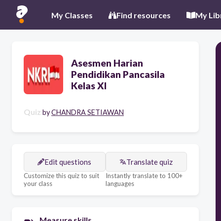
My Classes
Find resources
My Lib
Asesmen Harian
Pendidikan Pancasila
Kelas XI
Quiz
by
CHANDRA SETIAWAN
Edit questions
Translate quiz
Customize this quiz to suit
Instantly translate to 100+
your class
languages
Measure skills