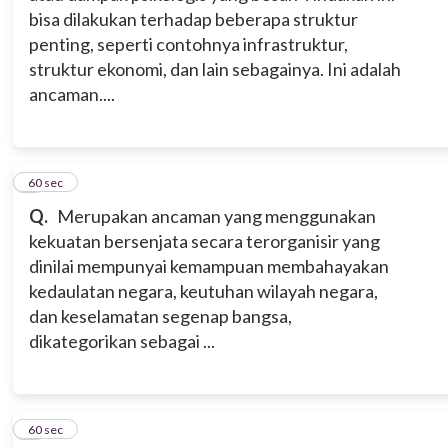
bisa dilakukan terhadap beberapa struktur
penting, seperti contohnya infrastruktur,
struktur ekonomi, dan lain sebagainya. Ini adalah
ancaman....
2
60 sec
Q.
Merupakan ancaman yang menggunakan
kekuatan bersenjata secara terorganisir yang
dinilai mempunyai kemampuan membahayakan
kedaulatan negara, keutuhan wilayah negara,
dan keselamatan segenap bangsa,
dikategorikan sebagai ...
3
60 sec