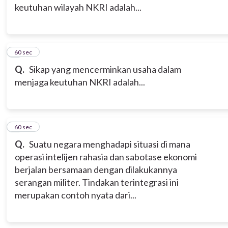
keutuhan wilayah NKRI adalah...
5
60 sec
Q.
Sikap yang mencerminkan usaha dalam
menjaga keutuhan NKRI adalah...
6
60 sec
Q.
Suatu negara menghadapi situasi di mana
operasi intelijen rahasia dan sabotase ekonomi
berjalan bersamaan dengan dilakukannya
serangan militer. Tindakan terintegrasi ini
merupakan contoh nyata dari...