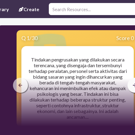
rary
Create
Q
1
/
30
Score 0
Tindakan pengrusakan yang dilakukan secara
terencana, yang disengaja dan tersembunyi
terhadap peralatan, personel serta aktivitas dari
bidang sasaran yang ingin dihancurkan yang
berada di tengah-tengah masyarakat,
kehancuran ini menimbulkan efek atau dampak
psikologis yang besar. Tindakan ini bisa
dilakukan terhadap beberapa struktur penting,
seperti contohnya infrastruktur, struktur
ekonomi, dan lain sebagainya. Ini adalah
ancaman....