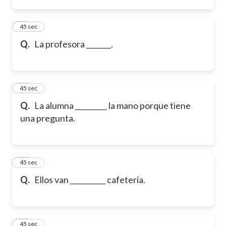
13
45 sec
Q.
La profesora _______.
14
45 sec
Q.
La alumna _________ la mano porque tiene
una pregunta.
15
45 sec
Q.
Ellos van __________ cafetería.
16
45 sec