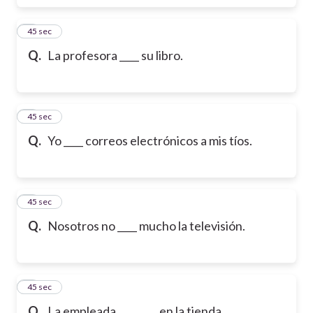
6
45 sec
Q.
La profesora ____ su libro.
7
45 sec
Q.
Yo ____ correos electrónicos a mis tíos.
8
45 sec
Q.
Nosotros no ____ mucho la televisión.
9
45 sec
Q.
La empleada ________ en la tienda.