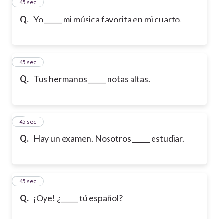
2
45 sec
Q.
Yo _____ mi música favorita en mi cuarto.
3
45 sec
Q.
Tus hermanos _____ notas altas.
4
45 sec
Q.
Hay un examen. Nosotros _____ estudiar.
5
45 sec
Q.
¡Oye! ¿_____ tú español?