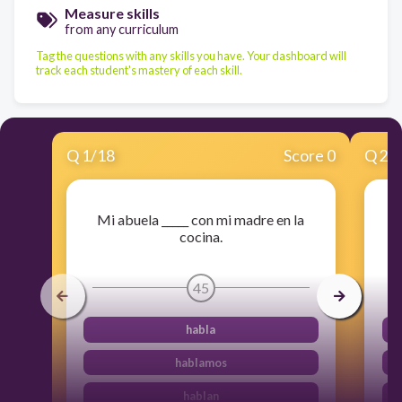
Measure skills
from any curriculum
Tag the questions with any skills you have. Your dashboard will
track each student's mastery of each skill.
Q
1
/
18
Score 0
Q
2
/
Mi abuela _____ con mi madre en la
cocina.
45
habla
hablamos
hablan