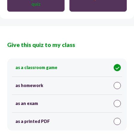
quiz
Give this quiz to my class
as a classroom game
as homework
as an exam
as a printed PDF