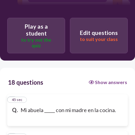
hablo
Play as a
Edit questions
student
to suit your class
to try out the
quiz
18 questions
Show answers
1
45 sec
Q.
Mi abuela _____ con mi madre en la cocina.