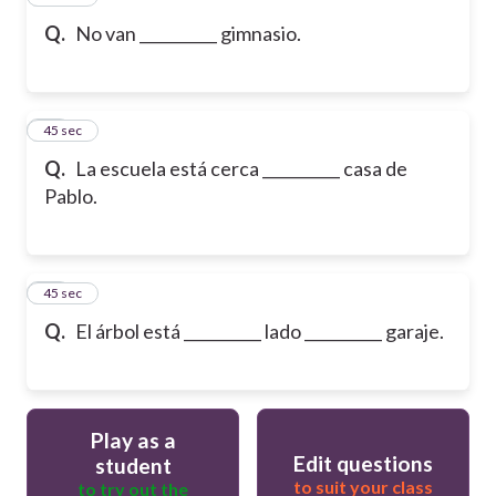
Q.
No van __________ gimnasio.
17
45 sec
Q.
La escuela está cerca __________ casa de
Pablo.
18
45 sec
Q.
El árbol está __________ lado __________ garaje.
Play as a
Edit questions
student
to suit your class
to try out the