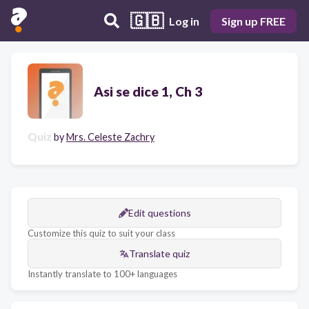
🇬🇧
Log in
Sign up FREE
Asi se dice 1, Ch 3
Quiz
by
Mrs. Celeste Zachry
Edit questions
Customize this quiz to suit your class
Translate quiz
Instantly translate to 100+ languages