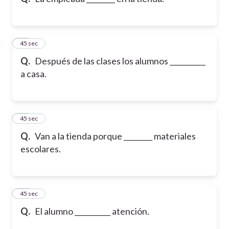
10
45 sec
Q.
Después de las clases los alumnos __________
a casa.
11
45 sec
Q.
Van a la tienda porque ________ materiales
escolares.
12
45 sec
Q.
El alumno __________ atención.