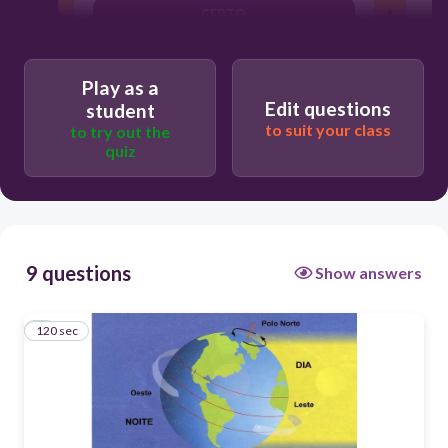
CERTO
ERRADO
Play as a
Edit questions
student
to suit your class
to try out the
quiz
9 questions
Show answers
120 sec
1