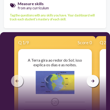
Measure skills
from any curriculum
Tag the questions with any skills you have. Your dashboard will
track each student's mastery of each skill.
Q
1
/
9
Score 0
Q
2
/
A Terra gira ao redor do Sol; isso
A
explica os dias e as noites.
120