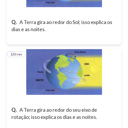
Q.
A Terra gira ao redor do Sol; isso explica os
dias e as noites.
120 sec
2
Q.
A Terra gira ao redor do seu eixo de
rotação; isso explica os dias e as noites.