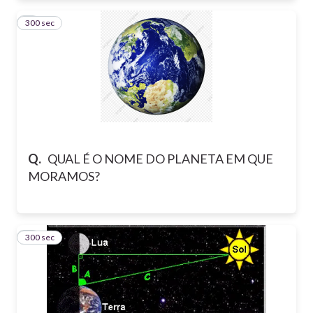
300 sec
4
Q.
QUAL É O NOME DO PLANETA EM QUE
MORAMOS?
300 sec
5