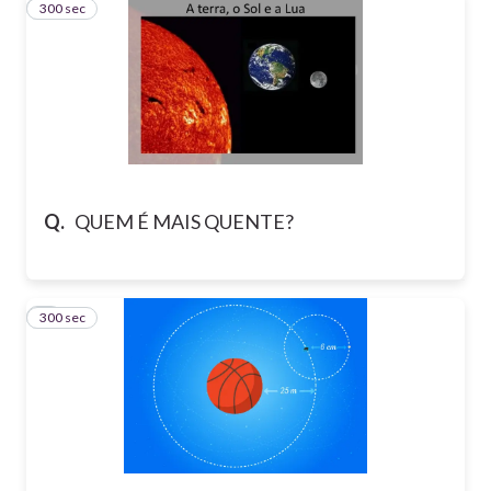
300 sec
7
Q.
QUEM É MAIS QUENTE?
300 sec
8