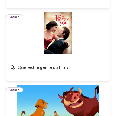
8
30 sec
Q.
Quel est le genre du film?
9
30 sec