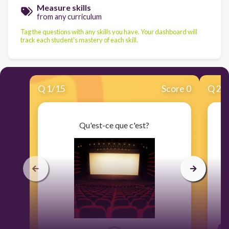
Measure skills
from any curriculum
Tag the questions with any skills you have. Your dashboard will
track each student's mastery of each skill.
Q
1
/
15
Score 0
Q
2
/
Qu'est-ce que c'est?