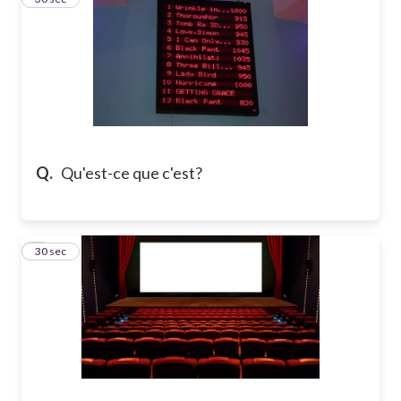
Q.
Qu'est-ce que c'est?
4
30 sec