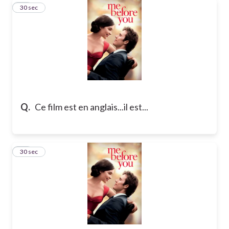
11
30 sec
Q.
Ce film est en anglais...il est...
12
30 sec