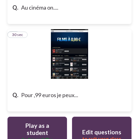
Q.
Au cinéma on....
15
30 sec
Q.
Pour ,99 euros je peux...
Play as a
Edit questions
student
to suit your class