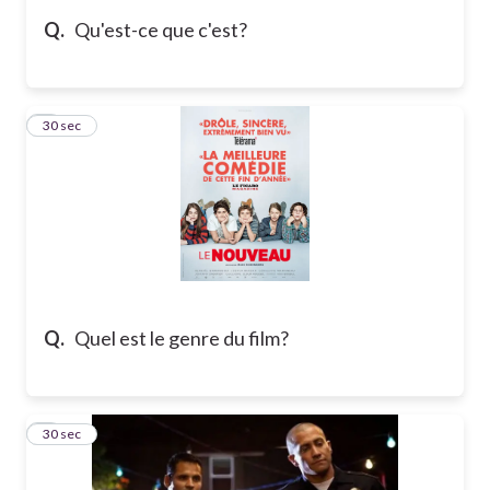
Q.
Qu'est-ce que c'est?
5
30 sec
Q.
Quel est le genre du film?
6
30 sec