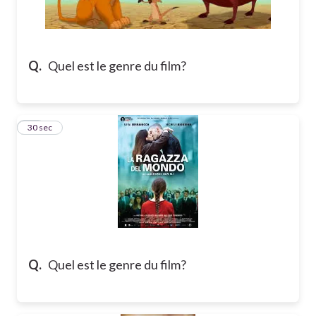
Q.
Quel est le genre du film?
10
30 sec
Q.
Quel est le genre du film?