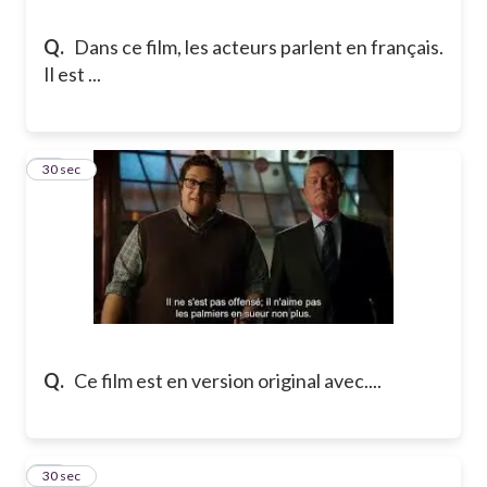
Q.
Dans ce film, les acteurs parlent en français.
Il est ...
13
30 sec
Q.
Ce film est en version original avec....
14
30 sec