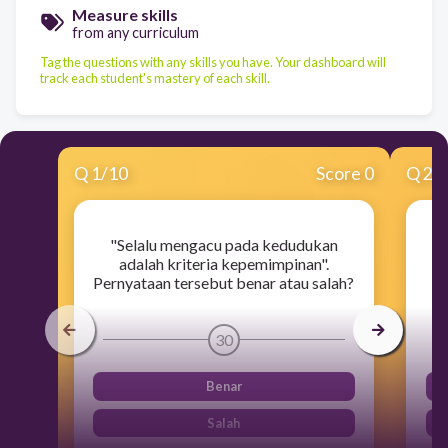
Measure skills
from any curriculum
Tag the questions with any skills you have. Your dashboard will
track each student's mastery of each skill.
Q
1
/
10
Score 0
Q
2
/
"Selalu mengacu pada kedudukan
adalah kriteria kepemimpinan".
Pernyataan tersebut benar atau salah?
30
Benar
Salah