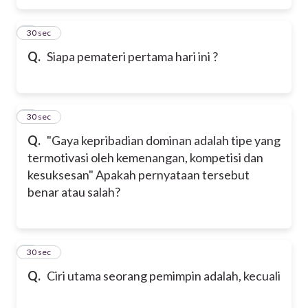
5
30 sec
Q.
Siapa pemateri pertama hari ini ?
6
30 sec
Q.
"Gaya kepribadian dominan adalah tipe yang
termotivasi oleh kemenangan, kompetisi dan
kesuksesan" Apakah pernyataan tersebut
benar atau salah?
7
30 sec
Q.
Ciri utama seorang pemimpin adalah, kecuali