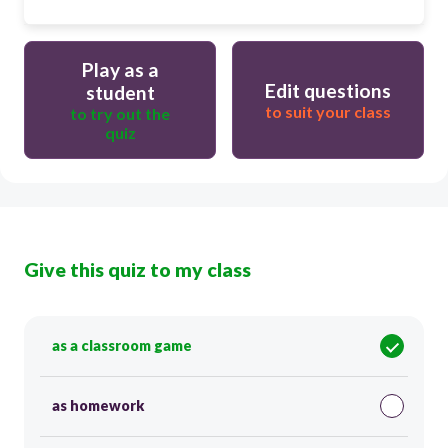
Play as a
Edit questions
student
to suit your class
to try out the
quiz
Give this quiz to my class
as a classroom game
as homework