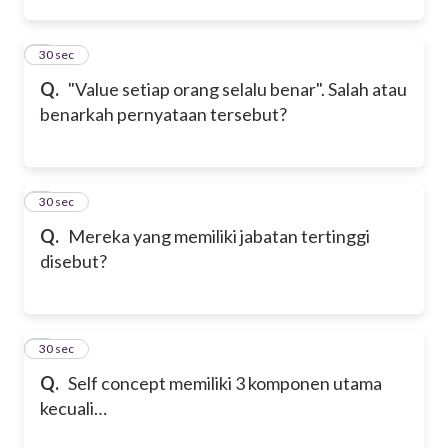
2
30 sec
Q.
"Value setiap orang selalu benar". Salah atau
benarkah pernyataan tersebut?
3
30 sec
Q.
Mereka yang memiliki jabatan tertinggi
disebut?
4
30 sec
Q.
Self concept memiliki 3 komponen utama
kecuali…