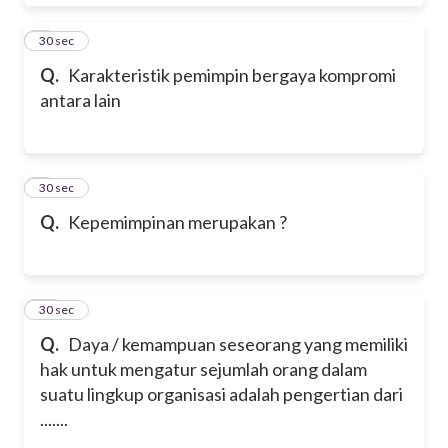
8
30 sec
Q.
Karakteristik pemimpin bergaya kompromi
antara lain
9
30 sec
Q.
Kepemimpinan merupakan ?
10
30 sec
Q.
Daya / kemampuan seseorang yang memiliki
hak untuk mengatur sejumlah orang dalam
suatu lingkup organisasi adalah pengertian dari
.......