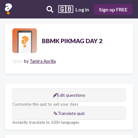
🇬🇧
Log in
Sign up FREE
BBMK PIKMAG DAY 2
Quiz
by
Tamira Aprilia
Edit questions
Customize this quiz to suit your class
Translate quiz
Instantly translate to 100+ languages