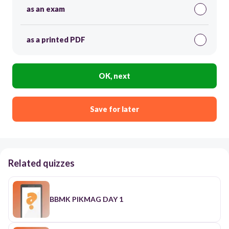
as an exam
as a printed PDF
OK, next
Save for later
Related quizzes
BBMK PIKMAG DAY 1